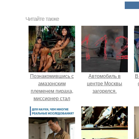
Читайте также
Познакомившись с
Автомобиль в
В
амазонским
центре Москвы
племенем пираха,
загорелся.
миссионер стал
атеистом.
"
п