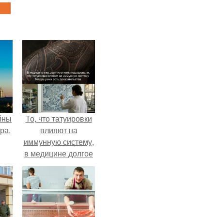
йны
То, что татуировки
ра.
влияют на
иммунную систему,
в медицине долгое
время
рассматривалось
лишь как гипотеза.