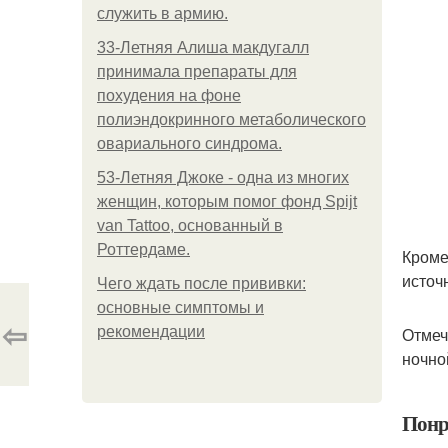
служить в армию.
33-Летняя Алиша макдугалл
принимала препараты для
похудения на фоне
полиэндокринного метаболического
овариального синдрома.
53-Летняя Джоке - одна из многих
женщин, которым помог фонд Spijt
van Tattoo, основанный в
Роттердаме.
Кроме
источ
Чего ждать после прививки:
основные симптомы и
⇦
рекомендации
Отмеч
ночно
Понр