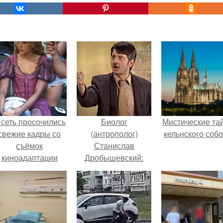
 сеть просочились
Биолог
Мистические та
свежие кадры со
(антрополог)
кельнского собо
съёмок
Станислав
киноадаптации
Дробышевский:
Рапунцель", и всё
"Гомосексуализм -
внимание
это Просто Глюк".
моментально
оказалось
риковано к Тиган