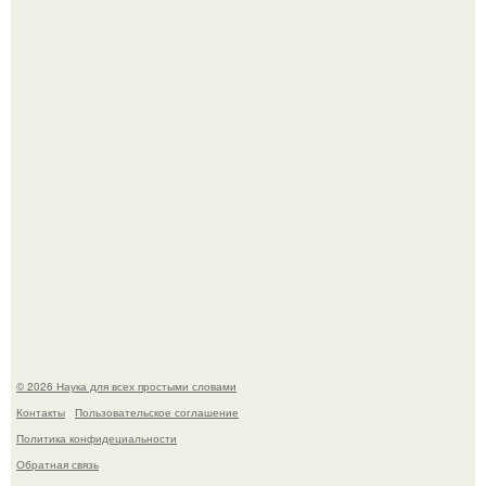
Автомобиль в центре Москвы загорелся.
53-Летняя Джоке - одна из многих женщин, которым
помог фонд Spijt van Tattoo, основанный в Роттердаме.
© 2026 Наука для всех простыми словами
Контакты
Пользовательское соглашение
Политика конфидециальности
Обратная связь