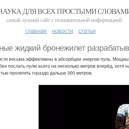
НАУКА ДЛЯ ВСЕХ ПРОСТЫМИ СЛОВАМ
самый лучший сайт c познавательной информацией.
главная
новости
статьи
ные жидкий бронежилет разрабатыв
сти весьма эффективны в абсорбции энергии пуль. Мощный А
бен послать пулю всего на несколько метров вперёд, хотя н
стью пролететь гораздо дальше 300 метров.