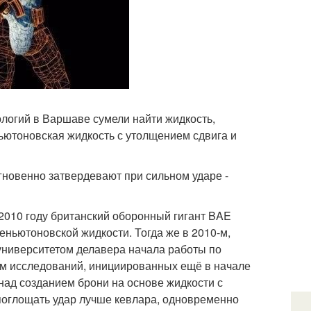
ологий в Варшаве сумели найти жидкость,
ньютоновская жидкость с утолщением сдвига и
мгновенно затвердевают при сильном ударе -
 2010 году британский оборонный гигант BAE
еньютоновской жидкости. Тогда же в 2010-м,
университетом делавера начала работы по
ом исследований, инициированных ещё в начале
т над созданием брони на основе жидкости с
поглощать удар лучше кевлара, одновременно