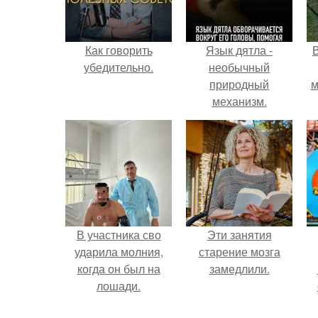
Как говорить
Язык дятла -
убедительно.
необычный
природный
м
механизм.
б
В участника сво
Эти занятия
ударила молния,
старение мозга
когда он был на
замедлили.
лошади.