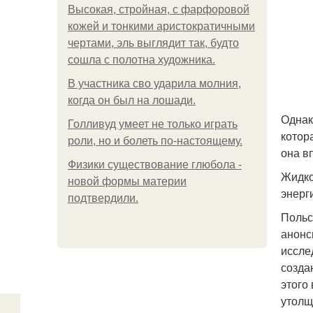
Высокая, стройная, с фарфоровой
кожей и тонкими аристократичными
чертами, эль выглядит так, будто
сошла с полотна художника.
В участника сво ударила молния,
когда он был на лошади.
Однак
Голливуд умеет не только играть
котор
роли, но и болеть по-настоящему.
она в
Физики существование глюбола -
Жидко
новой формы материи
энерг
подтвердили.
Польс
анонс
иссле
созда
этого
утолщ