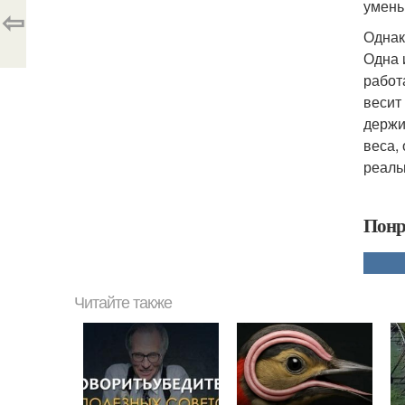
умень
⇦
Однак
Одна 
работ
весит
держи
веса,
реаль
Понр
Читайте также