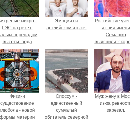
Вихревые микро -
Эмоции на
Российские уче
ГЭС на реке с
английском языке.
из нии имени
алым перепадом
Семашко
высоты: вода
выяснили: скоро
закручивается в
старения напря
етонной камере и
зависит от
вращает
состояния сосу
вертикальную
и работы сердц
турбину.
Физики
Опоссум -
Mуж жену в Мос
существование
единственный
из-за ревност
глюбола - новой
сумчатый
зарезал.
формы материи
обитатель северной
подтвердили.
америки.