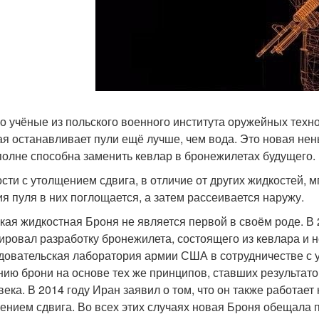
о учёные из польского военного института оружейных техн
ая останавливает пули ещё лучше, чем вода. Это новая не
полне способна заменить кевлар в бронежилетах будущего.
сти с утолщением сдвига, в отличие от других жидкостей, 
ия пуля в них поглощается, а затем рассеивается наружу.
кая жидкостная Броня не является первой в своём роде. В
ировал разработку бронежилета, состоящего из кевлара и н
довательская лаборатория армии США в сотрудничестве с 
нию брони на основе тех же принципов, ставших результат
 века. В 2014 году Иран заявил о том, что он также работае
ением сдвига. Во всех этих случаях новая Броня обещала 