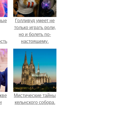
ные
Голливуд умеет не
только играть роли,
но и болеть по-
сть
настоящему.
мую
дов
а.
кве
Мистические тайны
и
кельнского собора.