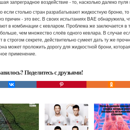
шая запреградное воздействие - то, насколько далеко пуля
о если столько стран разрабатывают жидкостную броню, то
из причин - это вес. В своих испытаниях BAE обнаружила, 
ают в комбинации с кевларом. Проблема же заключается в т
 больше, чем множество слоёв одного кевлара. В случае ес
т в строгом секрете, действительно сумеет дать ту же проч
 она может проложить дорогу для жидкостной брони, которая
ное применение.
авилось? Поделитесь с друзьями!