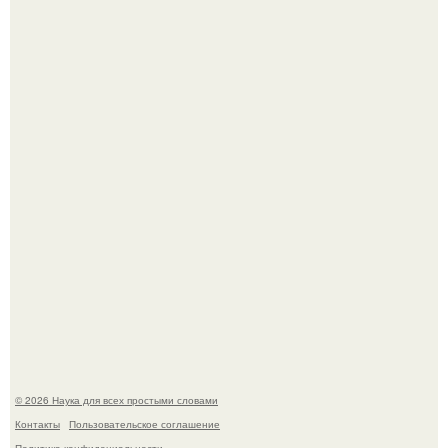
Мистические тайны кельнского собора.
То, что татуировки влияют на иммунную систему, в
медицине долгое время рассматривалось лишь как
гипотеза.
© 2026 Наука для всех простыми словами
Контакты
Пользовательское соглашение