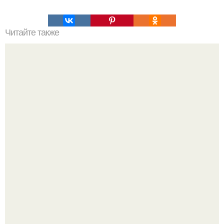
Читайте также
9 математических и логических задач из собеседований
в Apple, Google и Microsoft.