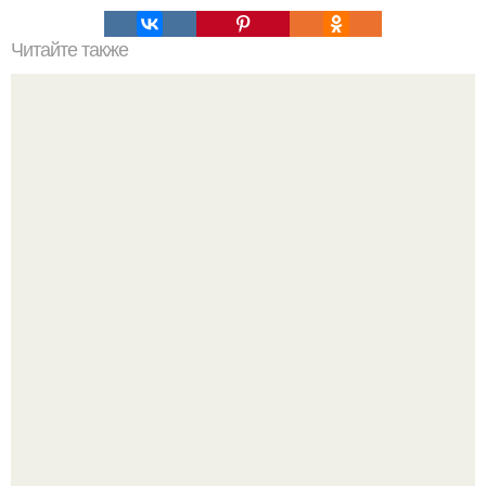
Читайте также
Гигантская подводная лодка проекта 941 - "Акула".
Телескоп "Эйнштейн" заснял гибель звезды в 500 млн
световых лет от земли.