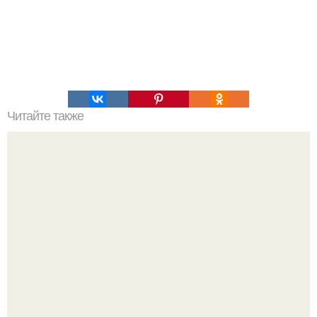
Читайте также
Армейский тест на психику. Армейский психологический
тест.