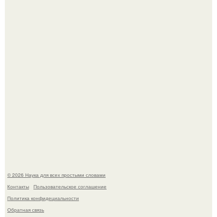
В сеть просочились свежие кадры со съёмок
киноадаптации "Рапунцель", и всё внимание
моментально оказалось приковано к Тиган крофт.
Мистические тайны кельнского собора.
© 2026 Наука для всех простыми словами
Контакты
Пользовательское соглашение
Политика конфидециальности
Обратная связь