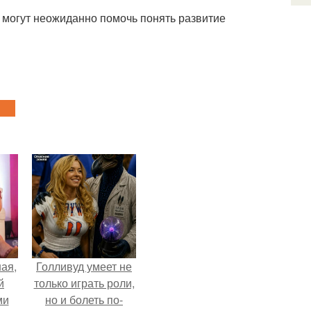
и могут неожиданно помочь понять развитие
ая,
Голливуд умеет не
й
только играть роли,
ми
но и болеть по-