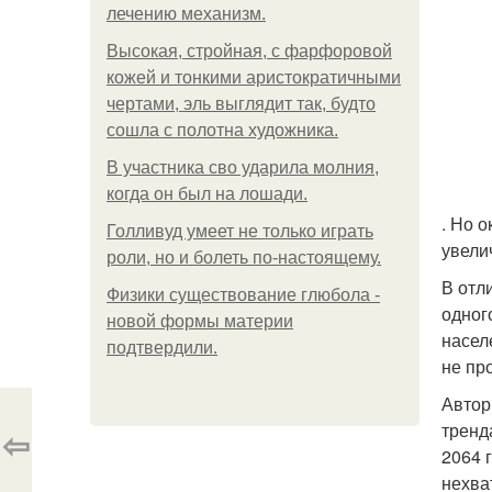
лечению механизм.
Высокая, стройная, с фарфоровой
кожей и тонкими аристократичными
чертами, эль выглядит так, будто
сошла с полотна художника.
В участника сво ударила молния,
когда он был на лошади.
. Но 
Голливуд умеет не только играть
увели
роли, но и болеть по-настоящему.
В отл
Физики существование глюбола -
одног
новой формы материи
насел
подтвердили.
не пр
Автор
тренд
⇦
2064 
нехва