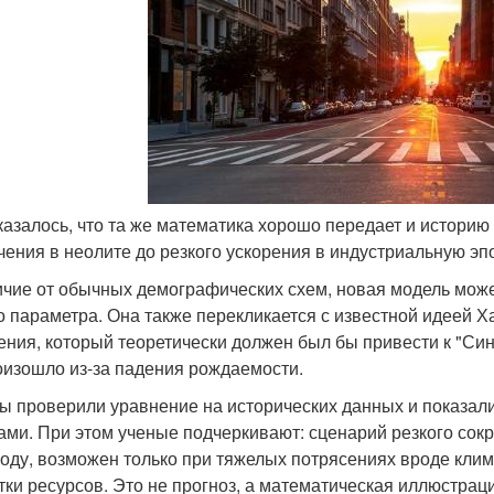
оказалось, что та же математика хорошо передает и историю
чения в неолите до резкого ускорения в индустриальную эп
ичие от обычных демографических схем, новая модель мож
о параметра. Она также перекликается с известной идеей 
ения, который теоретически должен был бы привести к "Синг
оизошло из-за падения рождаемости.
ы проверили уравнение на исторических данных и показали
ами. При этом ученые подчеркивают: сценарий резкого сок
году, возможен только при тяжелых потрясениях вроде клим
тки ресурсов. Это не прогноз, а математическая иллюстрац