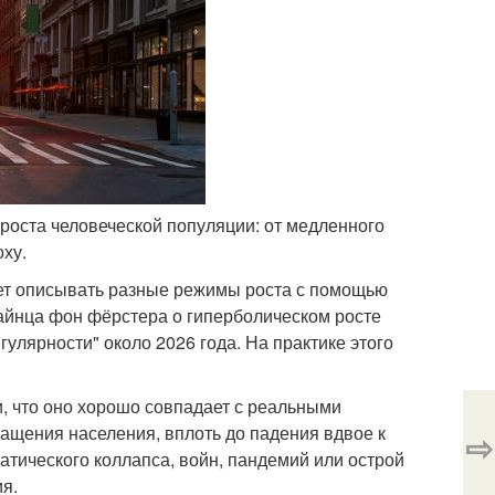
 роста человеческой популяции: от медленного
оху.
ет описывать разные режимы роста с помощью
Хайнца фон фёрстера о гиперболическом росте
улярности" около 2026 года. На практике этого
, что оно хорошо совпадает с реальными
ращения населения, вплоть до падения вдвое к
⇨
атического коллапса, войн, пандемий или острой
ия.