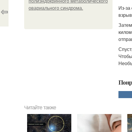
полиэндокринного метаболического
Из-за
⇦
овариального синдрома.
взрыв
Затем
килом
отпра
Спуст
Чтобы
Необъ
Понр
Читайте также