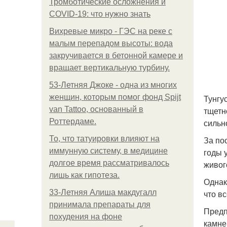
Тромботические осложнения и
COVID-19: что нужно знать
Вихревые микро - ГЭС на реке с
малым перепадом высоты: вода
закручивается в бетонной камере и
вращает вертикальную турбину.
53-Летняя Джоке - одна из многих
женщин, которым помог фонд Spijt
Тунгу
van Tattoo, основанный в
тщетн
Роттердаме.
сильн
То, что татуировки влияют на
За по
иммунную систему, в медицине
годы 
долгое время рассматривалось
живог
лишь как гипотеза.
Однак
33-Летняя Алиша макдугалл
что в
принимала препараты для
Предп
похудения на фоне
камне