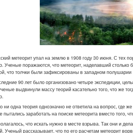
сский метеорит упал на землю в 1908 году 30 июня. С тех п
о. Ученые поражаются, что метеорит, наделавший столько б
ой, что толчки были зафиксированы в западном полушарии 
следние 90 лет было организовано четыре экспедиции, цель
ученые выдвинули массу теорий касательно того, что же тог
о.
о ни одна теория однозначно не ответила на вопрос, где же
се пытались заработать на поиске метеорита вместо того, ч
олагалось, что искать нужно в месте взрыва. Так они и дела
й. Ученый рассказывает, что по его расчетам метеорит ворв