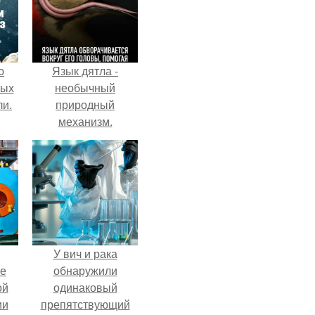
ю
Язык дятла -
вых
необычный
ли.
природный
механизм.
У вич и рака
ие
обнаружили
ой
одинаковый
ии
препятствующий