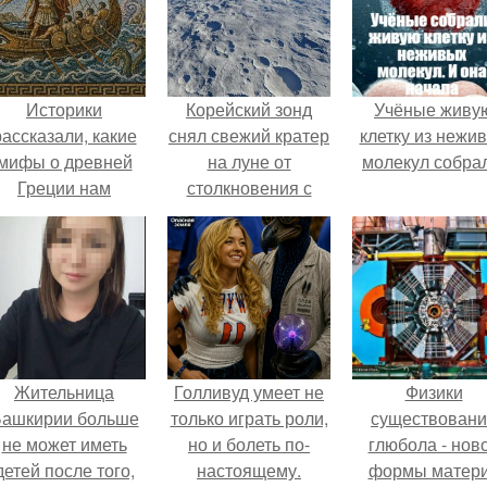
Историки
Корейский зонд
Учёные живу
рассказали, какие
снял свежий кратер
клетку из нежи
мифы о древней
на луне от
молекул собра
Греции нам
столкновения с
навязало кино.
обломком Falcon 9.
Жительница
Голливуд умеет не
Физики
ашкирии больше
только играть роли,
существован
не может иметь
но и болеть по-
глюбола - нов
детей после того,
настоящему.
формы матер