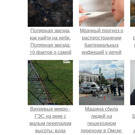
Полярная звезда,
Мрачный прогноз о
как найти на небе.
распространении
Полярная звезда:
бактериальных
10 фактов о самой
инфекций у детей
известной звезде
вышел.
ночного неба.
Вихревые микро -
Машина сбила
ГЭС на реке с
людей на
Б
малым перепадом
пешеходном
высоты: вода
переходе в Омске,