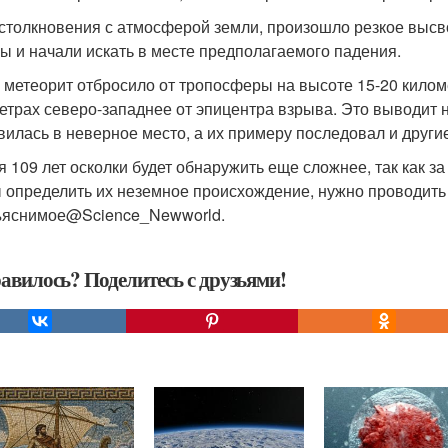
 столкновения с атмосферой земли, произошло резкое высв
ы и начали искать в месте предполагаемого падения.
 метеорит отбросило от тропосферы на высоте 15-20 киломе
етрах северо-западнее от эпицентра взрыва. Это выводит 
вилась в неверное место, а их примеру последовал и други
я 109 лет осколки будет обнаружить еще сложнее, так как з
 определить их неземное происхождение, нужно проводить 
яснимое@Science_Newworld.
авилось? Поделитесь с друзьями!