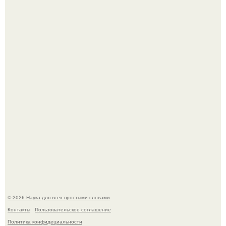
53-Летняя Джоке - одна из многих женщин, которым
помог фонд Spijt van Tattoo, основанный в Роттердаме.
Агент фбр украл $1 млн в крипте, запомнив сид - фразы
из дела, и советовался с Chatgpt, как их потратить.
© 2026 Наука для всех простыми словами
Контакты
Пользовательское соглашение
Политика конфидециальности