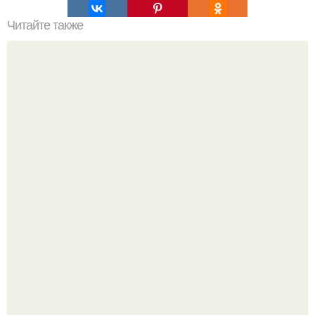
Читайте также
Мифические птицы. В мифологии разных стран большое
место занимают образы птиц.
Mуж жену в Москве из-за ревности зарезал.