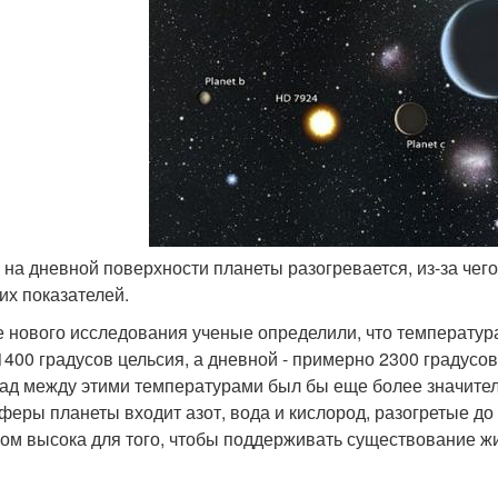
а на дневной поверхности планеты разогревается, из-за чег
их показателей.
е нового исследования ученые определили, что температур
1400 градусов цельсия, а дневной - примерно 2300 градусо
ад между этими температурами был бы еще более значител
феры планеты входит азот, вода и кислород, разогретые д
ом высока для того, чтобы поддерживать существование жи