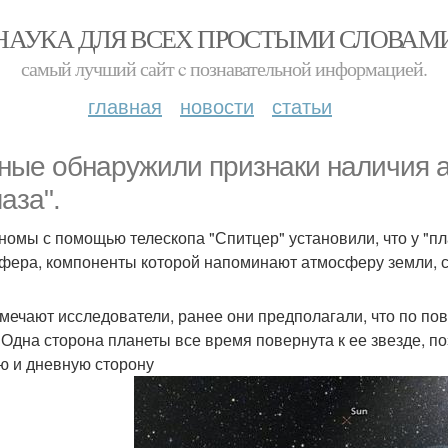
НАУКА ДЛЯ ВСЕХ ПРОСТЫМИ СЛОВАМ
самый лучший сайт c познавательной информацией.
главная
новости
статьи
ные обнаружили признаки наличия 
аза".
номы с помощью телескопа "Спитцер" установили, что у "пла
фера, компоненты которой напоминают атмосферу земли, 
тмечают исследователи, ранее они предполагали, что по п
 Одна сторона планеты все время повернута к ее звезде, по
ю и дневную сторону