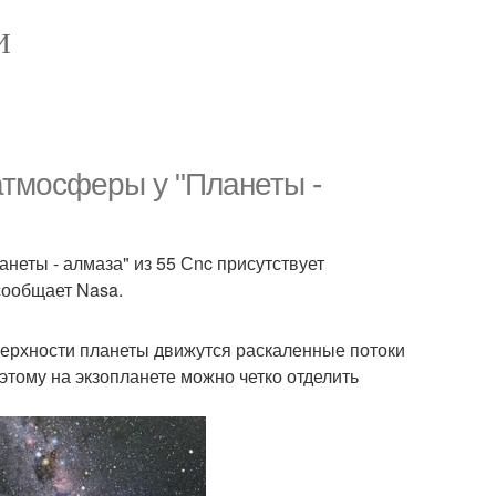
И
атмосферы у "Планеты -
неты - алмаза" из 55 Сnc присутствует
сообщает Nasa.
оверхности планеты движутся раскаленные потоки
этому на экзопланете можно четко отделить