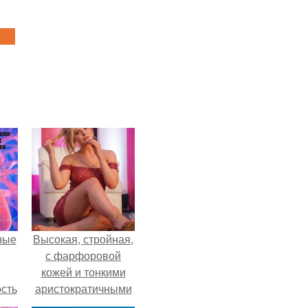
ные
Высокая, стройная,
с фарфоровой
кожей и тонкими
сть
аристократичными
мую
чертами, эль