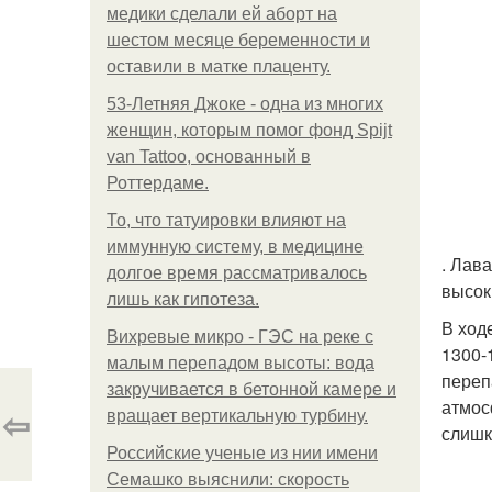
медики сделали ей аборт на
шестом месяце беременности и
оставили в матке плаценту.
53-Летняя Джоке - одна из многих
женщин, которым помог фонд Spijt
van Tattoo, основанный в
Роттердаме.
То, что татуировки влияют на
иммунную систему, в медицине
. Лав
долгое время рассматривалось
высок
лишь как гипотеза.
В ход
Вихревые микро - ГЭС на реке с
1300-
малым перепадом высоты: вода
переп
закручивается в бетонной камере и
атмос
⇦
вращает вертикальную турбину.
слишк
Российские ученые из нии имени
Семашко выяснили: скорость