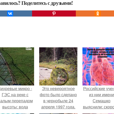
авилось? Поделитесь с друзьями!
Вихревые микро -
Это невероятное
Российские уче
ГЭС на реке с
фото было сделано
из нии имени
алым перепадом
в чернобыле 24
Семашко
высоты: вода
апреля 1997 года.
выяснили: скоро
закручивается в
старения напря