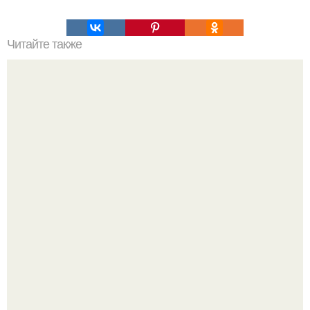
Читайте также
Мифические птицы. В мифологии разных стран большое
место занимают образы птиц.