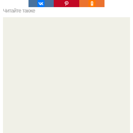
Читайте также
Это невероятное фото было сделано в чернобыле 24
апреля 1997 года.
Мрачный прогноз о распространении бактериальных