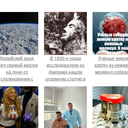
Корейский зонд
В 1930-х годах
Учёные живу
нял свежий кратер
исследователи из
клетку из нежи
на луне от
Америки нашли
молекул собра
столкновения с
огромную статую в
бломком Falcon 9.
виде каменного
лица.