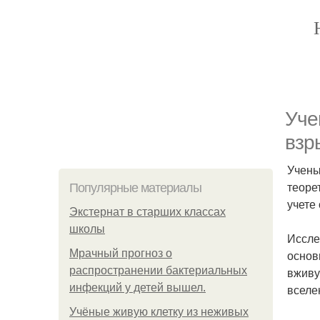
Уче
взр
Учены
теоре
Популярные материалы
учете
Экстернат в старших классах
школы
Иссле
Мрачный прогноз о
основ
распространении бактериальных
вживу
инфекций у детей вышел.
вселе
Учёные живую клетку из неживых