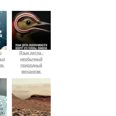
ю
Язык дятла -
вых
необычный
ли.
природный
механизм.