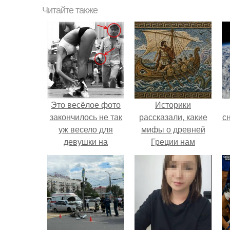
Читайте также
Это весёлое фото
Историки
закончилось не так
рассказали, какие
с
уж весело для
мифы о древней
девушки на
Греции нам
переднем плане.
навязало кино.
о