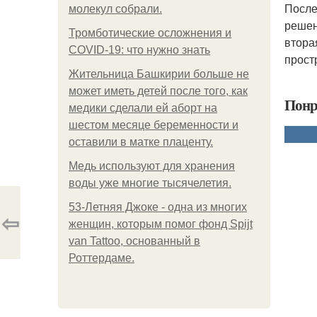
После
молекул собрали.
решен
Тромботические осложнения и
втора
COVID-19: что нужно знать
прост
Жительница Башкирии больше не
может иметь детей после того, как
Понр
медики сделали ей аборт на
шестом месяце беременности и
оставили в матке плаценту.
Медь используют для хранения
воды уже многие тысячелетия.
53-Летняя Джоке - одна из многих
⇦
женщин, которым помог фонд Spijt
van Tattoo, основанный в
Роттердаме.