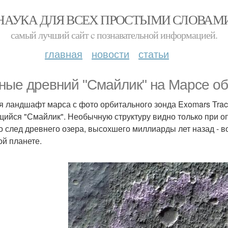
НАУКА ДЛЯ ВСЕХ ПРОСТЫМИ СЛОВАМ
самый лучший сайт c познавательной информацией.
главная
новости
статьи
ные древний "Смайлик" на Марсе о
я ландшафт марса с фото орбитального зонда Exomars Trac
щийся "Смайлик". Необычную структуру видно только при 
то след древнего озера, высохшего миллиарды лет назад - 
ой планете.