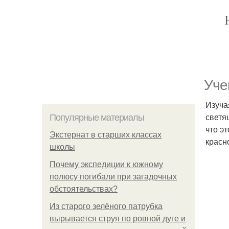
Уче
Изуча
светя
Популярные материалы
что э
Экстернат в старших классах
красн
школы
Почему экспедиции к южному
полюсу погибали при загадочных
обстоятельствах?
Из старого зелёного патрубка
вырывается струя по ровной дуге и