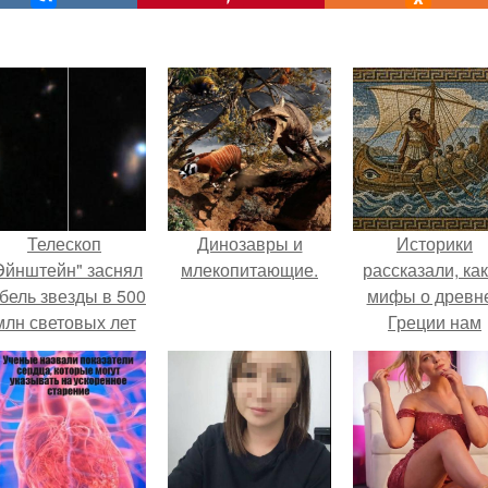
Телескоп
Динозавры и
Историки
Эйнштейн" заснял
млекопитающие.
рассказали, ка
бель звезды в 500
мифы о древн
млн световых лет
Греции нам
от земли.
навязало кино