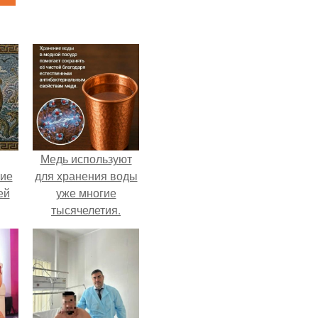
Медь используют
кие
для хранения воды
ей
уже многие
тысячелетия.
.