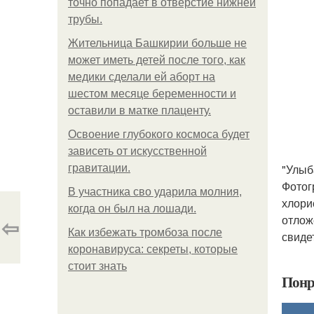
точно попадает в отверстие нижней
трубы.
Жительница Башкирии больше не
может иметь детей после того, как
медики сделали ей аборт на
шестом месяце беременности и
оставили в матке плаценту.
Освоение глубокого космоса будет
зависеть от искусственной
"Улыб
гравитации.
Фотог
В участника сво ударила молния,
хлори
когда он был на лошади.
отлож
⇦
Как избежать тромбоза после
свиде
коронавируса: секреты, которые
стоит знать
Понр