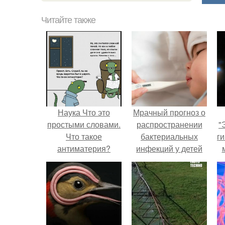
Читайте также
Наука Что это
Мрачный прогноз о
простыми словами.
распространении
"
Что такое
бактериальных
ги
антиматерия?
инфекций у детей
вышел.