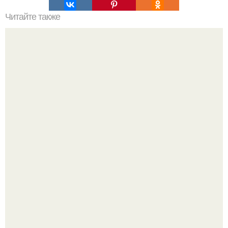
Читайте также
Бизнесу очень выгодны одиночки - это самая надёжная
финансовая модель, говорят аналитики.
Думаете, лето автоматически решит проблему дефицита