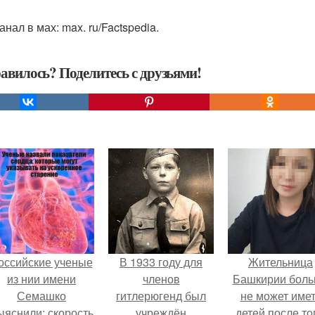
нал в мах: max. ru/Factspedia.
авилось? Поделитесь с друзьями!
оссийские ученые
В 1933 году для
Жительница
из нии имени
членов
Башкирии бол
Семашко
гитлерюгенд был
не может име
ыяснили: скорость
учреждён
детей после то