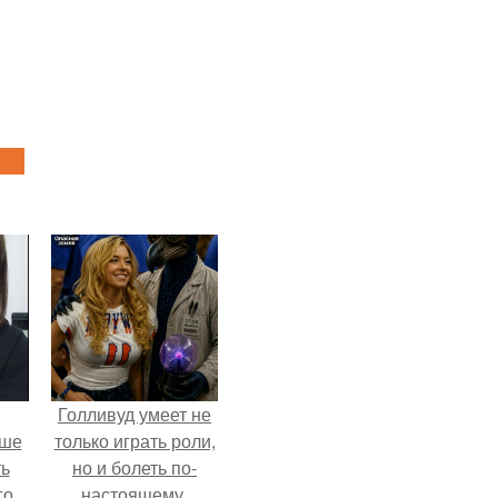
Голливуд умеет не
ьше
только играть роли,
ть
но и болеть по-
го,
настоящему.