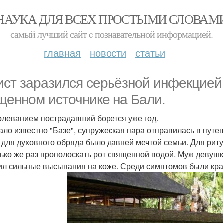
НАУКА ДЛЯ ВСЕХ ПРОСТЫМИ СЛОВАМ
самый лучший сайт c познавательной информацией.
главная
новости
статьи
ист заразился серьёзной инфекцией
щенном источнике на Бали.
олеванием пострадавший борется уже год.
тало известно "Базе", супружеская пара отправилась в путе
 для духовного обряда было давней мечтой семьи. Для риту
лько же раз прополоскать рот священной водой. Муж девушк
ил сильные высыпания на коже. Среди симптомов были крап