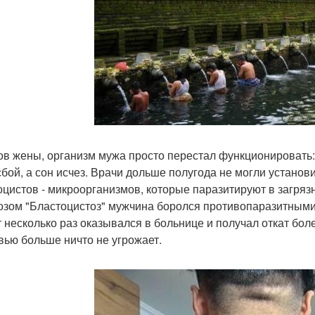
ов жены, организм мужа просто перестал функционировать
сбой, а сон исчез. Врачи дольше полугода не могли установи
оцистов - микроорганизмов, которые паразитируют в загря
озом "Бластоцистоз" мужчина боролся противопаразитными 
т несколько раз оказывался в больнице и получал откат бол
вью больше ничто не угрожает.