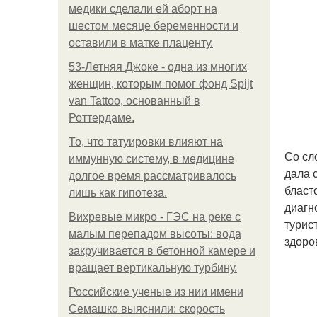
медики сделали ей аборт на
шестом месяце беременности и
оставили в матке плаценту.
53-Летняя Джоке - одна из многих
женщин, которым помог фонд Spijt
van Tattoo, основанный в
Роттердаме.
То, что татуировки влияют на
Со сл
иммунную систему, в медицине
дала 
долгое время рассматривалось
бласт
лишь как гипотеза.
диагн
Вихревые микро - ГЭС на реке с
турис
малым перепадом высоты: вода
здоро
закручивается в бетонной камере и
вращает вертикальную турбину.
Российские ученые из нии имени
Семашко выяснили: скорость