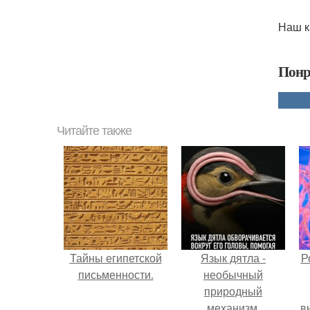
Наш ка
Понр
Читайте также
Тайны египетской
Язык дятла -
Р
письменности.
необычный
природный
механизм.
в