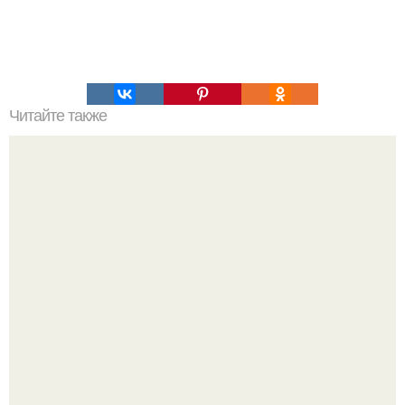
Читайте также
В 1933 году для членов гитлерюгенд был учреждён
специальный нож, служивший поощрением и
подтверждением прохождения вступительных
испытаний.