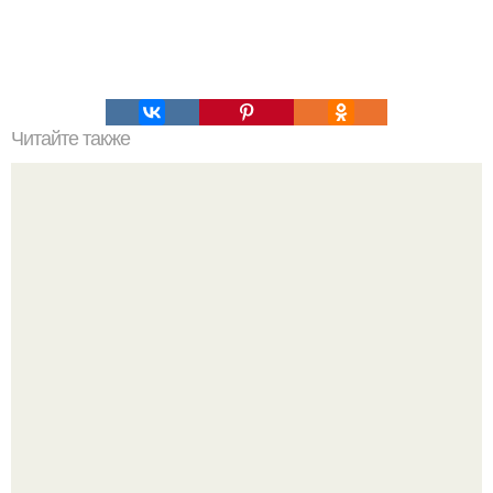
Читайте также
Это невероятное фото было сделано в чернобыле 24
апреля 1997 года.