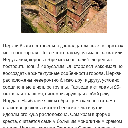
Церкви были построены в двенадцатом веке по приказу
местного короля. После того, как мусульмане захватили
Иерусалим, король гебре мескель лалибэле решил
построить новый Иерусалим. Он старался максимально
воссоздать архитектурные особенности города. Церкви
расположены невероятно близко друг к другу, условно
соединенные в четыре группы. Разъединяет храмы 25-
метровая траншея, символизирующая собой реку
Иордан. Наиболее ярким образцом скального храма
является церковь святого Георгия. Она внутри
идеального куба расположена. Сам храм в форме
креста, считается самым большим монолитным храмом
в мире. Церковь святого Георгия в Список мирового