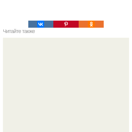
Читайте также
Это невероятное фото было сделано в чернобыле 24
апреля 1997 года.