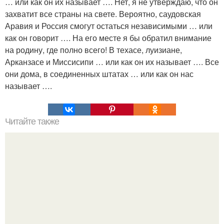
… или как он их называет …. Нет, я не утверждаю, что он
захватит все страны на свете. Вероятно, саудовская
Аравия и Россия смогут остаться независимыми … или
как он говорит …. На его месте я бы обратил внимание
на родину, где полно всего! В техасе, луизиане,
Арканзасе и Миссисипи … или как он их называет …. Все
они дома, в соединенных штатах … или как он нас
называет ….
Читайте также
В 1870 г по всему миру выросли каменные здания.