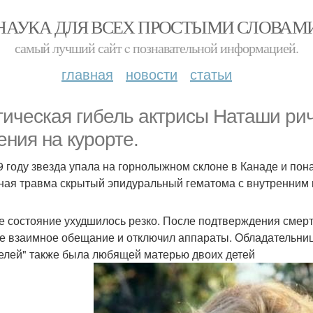
НАУКА ДЛЯ ВСЕХ ПРОСТЫМИ СЛОВАМ
самый лучший сайт c познавательной информацией.
главная
новости
статьи
гическая гибель актрисы Наташи рич
ения на курорте.
9 году звезда упала на горнолыжном склоне в Канаде и пон
ная травма скрытый эпидуральный гематома с внутренним
е состояние ухудшилось резко. После подтверждения смерт
е взаимное обещание и отключил аппараты. Обладательниц
елей" также была любящей матерью двоих детей