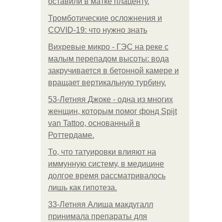
оставили в матке плаценту.
Тромботические осложнения и
COVID-19: что нужно знать
Вихревые микро - ГЭС на реке с
малым перепадом высоты: вода
закручивается в бетонной камере и
вращает вертикальную турбину.
53-Летняя Джоке - одна из многих
женщин, которым помог фонд Spijt
van Tattoo, основанный в
Роттердаме.
То, что татуировки влияют на
иммунную систему, в медицине
долгое время рассматривалось
лишь как гипотеза.
33-Летняя Алиша макдугалл
принимала препараты для