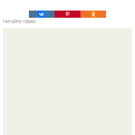
Читайте также
Наука Что это простыми словами. Что такое
антиматерия?