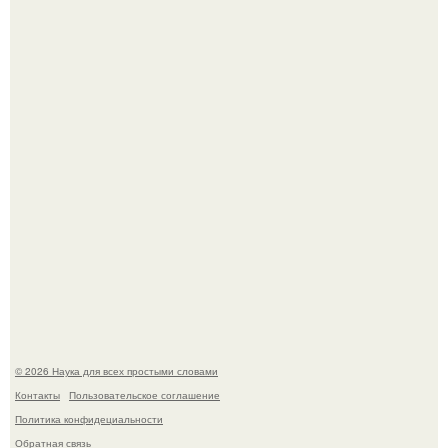
Учёные живую клетку из неживых молекул собрали.
Вихревые микро - ГЭС на реке с малым перепадом
высоты: вода закручивается в бетонной камере и
вращает вертикальную турбину.
© 2026 Наука для всех простыми словами
Контакты
Пользовательское соглашение
Политика конфидециальности
Обратная связь