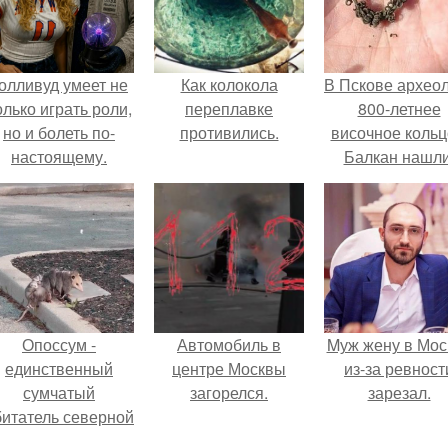
олливуд умеет не
Как колокола
В Пскове архео
олько играть роли,
переплавке
800-летнее
но и болеть по-
противились.
височное кольц
настоящему.
Балкан нашли
Опоссум -
Автомобиль в
Mуж жену в Мос
единственный
центре Москвы
из-за ревност
сумчатый
загорелся.
зарезал.
битатель северной
америки.