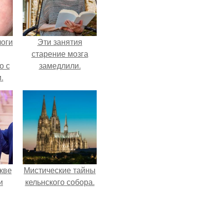
логи
Эти занятия
старение мозга
о с
замедлили.
.
кве
Мистические тайны
и
кельнского собора.