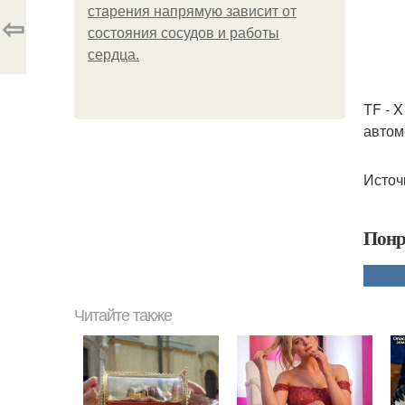
старения напрямую зависит от
⇦
состояния сосудов и работы
сердца.
TF - 
автом
Источн
Понр
Читайте также