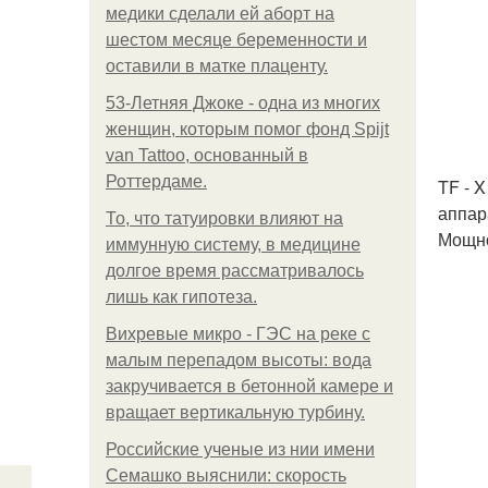
медики сделали ей аборт на
шестом месяце беременности и
оставили в матке плаценту.
53-Летняя Джоке - одна из многих
женщин, которым помог фонд Spijt
van Tattoo, основанный в
Роттердаме.
TF - 
аппар
То, что татуировки влияют на
Мощнос
иммунную систему, в медицине
долгое время рассматривалось
лишь как гипотеза.
Вихревые микро - ГЭС на реке с
малым перепадом высоты: вода
закручивается в бетонной камере и
вращает вертикальную турбину.
Российские ученые из нии имени
Семашко выяснили: скорость