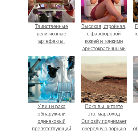
Таинственные
Высокая, стройная,
Г
религиозные
с фарфоровой
т
артефакты.
кожей и тонкими
аристократичными
чертами, эль
выглядит так, будто
сошла с полотна
художника.
У вич и рака
Пока вы читаете
обнаружили
это, марсоход
одинаковый
Curiosity поднимает
препятствующий
очередную порцию
о
лечению механизм.
красной пыли. 6.