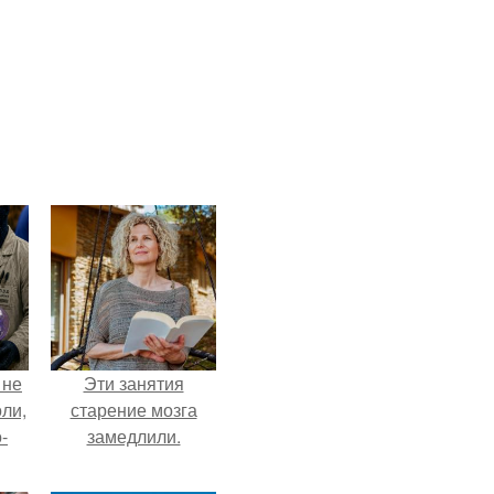
 не
Эти занятия
оли,
старение мозга
-
замедлили.