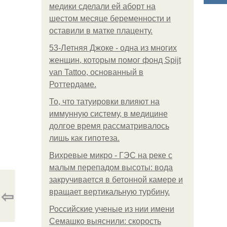
медики сделали ей аборт на
шестом месяце беременности и
оставили в матке плаценту.
53-Летняя Джоке - одна из многих
женщин, которым помог фонд Spijt
van Tattoo, основанный в
Роттердаме.
То, что татуировки влияют на
иммунную систему, в медицине
долгое время рассматривалось
лишь как гипотеза.
Вихревые микро - ГЭС на реке с
малым перепадом высоты: вода
закручивается в бетонной камере и
⇦
вращает вертикальную турбину.
Российские ученые из нии имени
Семашко выяснили: скорость