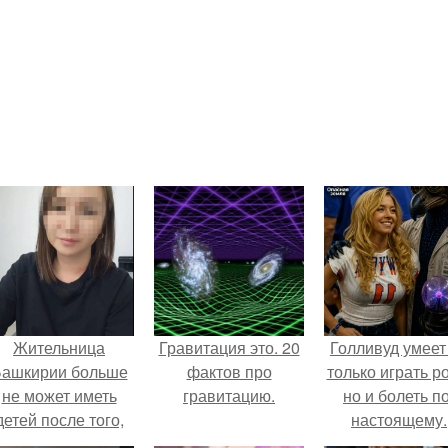
Жительница
Гравитация это. 20
Голливуд умеет
ашкирии больше
фактов про
только играть р
не может иметь
гравитацию.
но и болеть по
детей после того,
настоящему.
ак медики сделали