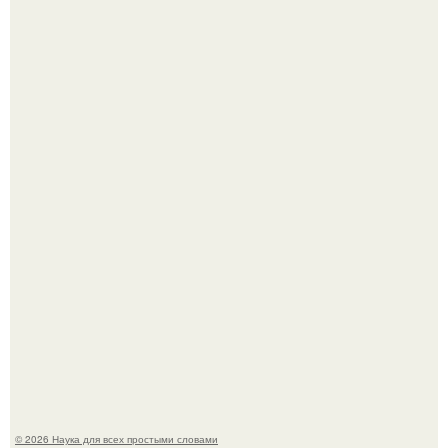
В Пскове археологи 800-летнее височное кольцо с
Балкан нашли.
Физики существование глюбола - новой формы материи
подтвердили.
© 2026 Наука для всех простыми словами