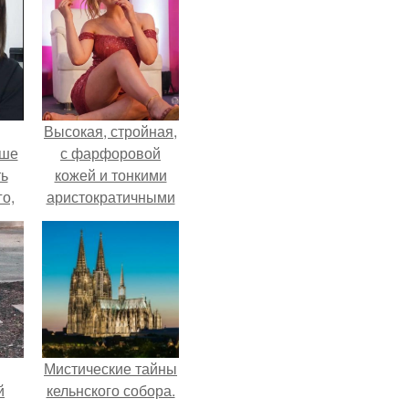
Высокая, стройная,
ьше
с фарфоровой
ть
кожей и тонкими
го,
аристократичными
али
чертами, эль
стом
выглядит так, будто
сошла с полотна
 и
художника.
ке
Мистические тайны
й
кельнского собора.