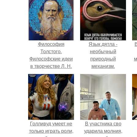
Философия
Язык дятла -
Толстого.
необычный
Философские идеи
природный
м
в творчестве Л. Н.
механизм.
Толстого.
б
Голливуд умеет не
В участника сво
только играть роли,
ударила молния,