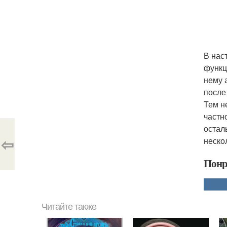
В нас
функц
нему 
после
Тем н
частн
остал
⇦
неско
Понр
Читайте также