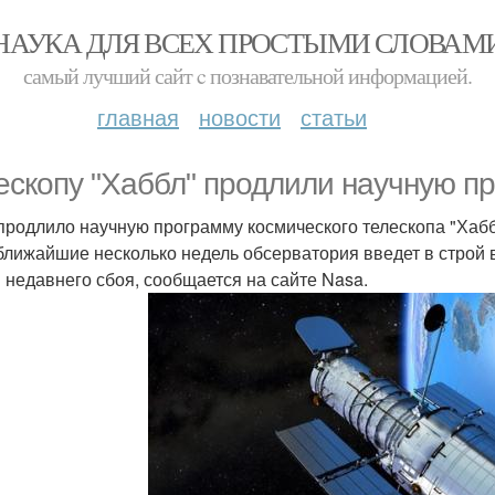
НАУКА ДЛЯ ВСЕХ ПРОСТЫМИ СЛОВАМ
самый лучший сайт c познавательной информацией.
главная
новости
статьи
ескопу "Хаббл" продлили научную пр
продлило научную программу космического телескопа "Хаббл"
 ближайшие несколько недель обсерватория введет в строй
 недавнего сбоя, сообщается на сайте Nasa.