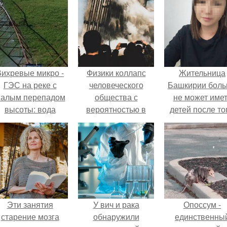
Вихревые микро -
Физики коллапс
Жительница
ГЭС на реке с
человеческого
Башкирии бол
алым перепадом
общества с
не может име
высоты: вода
вероятностью в
детей после то
закручивается в
90% предсказали.
как медики сдел
етонной камере и
ей аборт на ше
вращает
месяце
вертикальную
беременности
турбину.
оставили в мат
плаценту.
Эти занятия
У вич и рака
Опоссум -
старение мозга
обнаружили
единственны