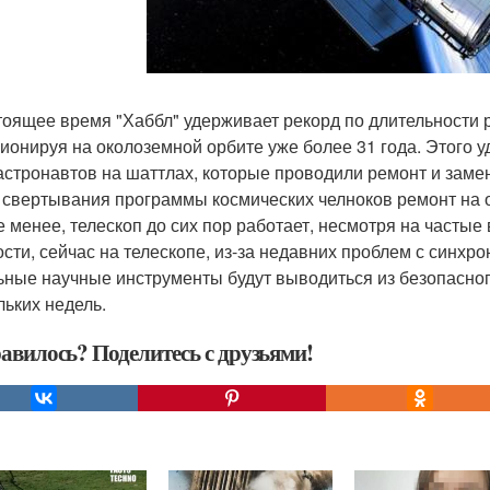
тоящее время "Хаббл" удерживает рекорд по длительности 
ионируя на околоземной орбите уже более 31 года. Этого у
астронавтов на шаттлах, которые проводили ремонт и замен
 свертывания программы космических челноков ремонт на 
е менее, телескоп до сих пор работает, несмотря на частые
ости, сейчас на телескопе, из-за недавних проблем с синх
ьные научные инструменты будут выводиться из безопасно
льких недель.
авилось? Поделитесь с друзьями!