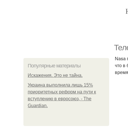
Тел
Nasa 
что в
Популярные материалы
время
Искажения. Это не тайна.
Украина выполнила лишь 15%
приоритетных реформ на пути к
вступлению в евросоюз, - The
Guardian.