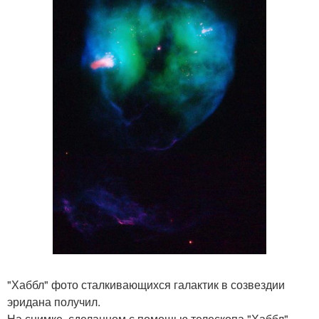
"Хаббл" фото сталкивающихся галактик в созвездии
эридана получил.
На снимке, сделанном с помощью телескопа "Хаббл",