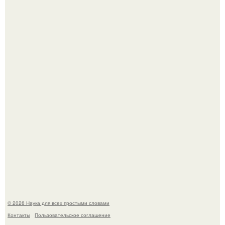
Эти занятия старение мозга замедлили.
В России создали первый плазменный двигатель на
криптоне.
© 2026 Наука для всех простыми словами
Контакты
Пользовательское соглашение