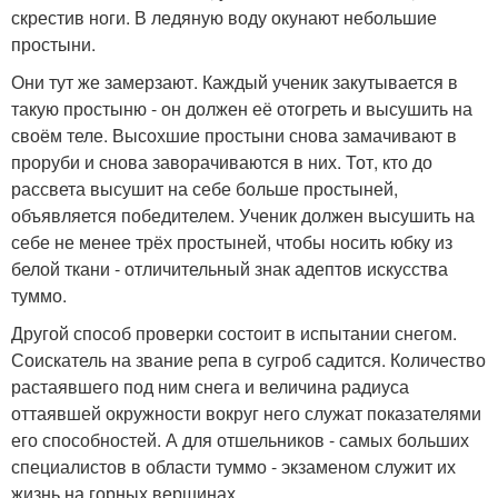
скрестив ноги. В ледяную воду окунают небольшие
простыни.
Они тут же замерзают. Каждый ученик закутывается в
такую простыню - он должен её отогреть и высушить на
своём теле. Высохшие простыни снова замачивают в
проруби и снова заворачиваются в них. Тот, кто до
рассвета высушит на себе больше простыней,
объявляется победителем. Ученик должен высушить на
себе не менее трёх простыней, чтобы носить юбку из
белой ткани - отличительный знак адептов искусства
туммо.
Другой способ проверки состоит в испытании снегом.
Соискатель на звание репа в сугроб садится. Количество
растаявшего под ним снега и величина радиуса
оттаявшей окружности вокруг него служат показателями
его способностей. А для отшельников - самых больших
специалистов в области туммо - экзаменом служит их
жизнь на горных вершинах.