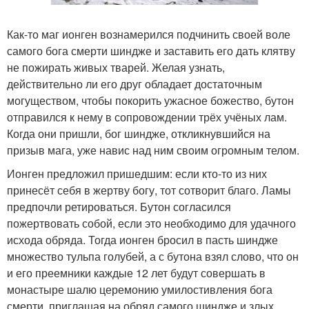
Как-то маг ионген вознамерился подчинить своей воле
самого бога смерти шиндже и заставить его дать клятву
не пожирать живых тварей. Желая узнать,
действительно ли его друг обладает достаточным
могуществом, чтобы покорить ужасное божество, бутон
отправился к нему в сопровождении трёх учёных лам.
Когда они пришли, бог шиндже, откликнувшийся на
призыв мага, уже навис над ним своим огромным телом.
Ионген предложил пришедшим: если кто-то из них
принесёт себя в жертву богу, тот сотворит благо. Ламы
предпочли ретироваться. Бутон согласился
пожертвовать собой, если это необходимо для удачного
исхода обряда. Тогда ионген бросил в пасть шиндже
множество тульпа голубей, а с бутона взял слово, что он
и его преемники каждые 12 лет будут совершать в
монастыре шалю церемонию умилостивления бога
смерти, приглашая на обряд самого шиндже и злых