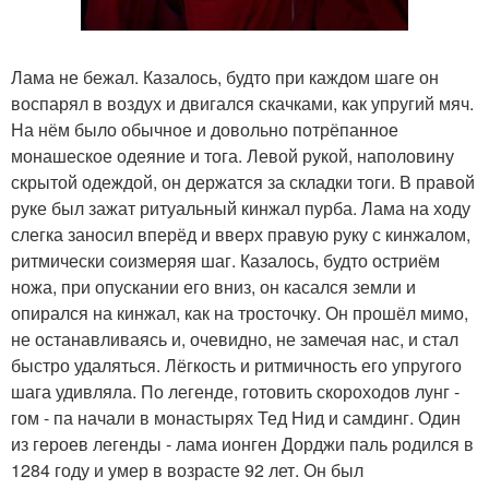
Лама не бежал. Казалось, будто при каждом шаге он
воспарял в воздух и двигался скачками, как упругий мяч.
На нём было обычное и довольно потрёпанное
монашеское одеяние и тога. Левой рукой, наполовину
скрытой одеждой, он держатся за складки тоги. В правой
руке был зажат ритуальный кинжал пурба. Лама на ходу
слегка заносил вперёд и вверх правую руку с кинжалом,
ритмически соизмеряя шаг. Казалось, будто остриём
ножа, при опускании его вниз, он касался земли и
опирался на кинжал, как на тросточку. Он прошёл мимо,
не останавливаясь и, очевидно, не замечая нас, и стал
быстро удаляться. Лёгкость и ритмичность его упругого
шага удивляла. По легенде, готовить скороходов лунг -
гом - па начали в монастырях Тед Нид и самдинг. Один
из героев легенды - лама ионген Дорджи паль родился в
1284 году и умер в возрасте 92 лет. Он был