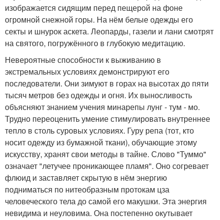
изображается сидящим перед пещерой на фоне
огромной снежной горы. На нём белые одежды его
секты и шнурок аскета. Леопарды, газели и лани смотрят
на святого, погружённого в глубокую медитацию.
Невероятные способности к выживанию в
экстремальных условиях демонстрируют его
последователи. Они зимуют в горах на высотах до пяти
тысяч метров без одежды и огня. Их выносливость
объясняют знанием учения минарепы лунг - тум - мо.
Трудно переоценить умение стимулировать внутреннее
тепло в столь суровых условиях. Гуру репа (тот, кто
носит одежду из бумажной ткани), обучающие этому
искусству, хранят свои методы в тайне. Слово "Туммо"
означает "летучее проникающее пламя". Оно согревает
флюид и заставляет скрытую в нём энергию
подниматься по нитеобразным протокам цза
человеческого тела до самой его макушки. Эта энергия
невидима и неуловима. Она постепенно окутывает