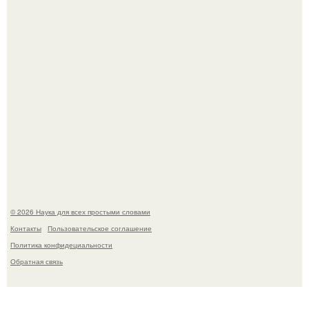
53-Летняя Джоке - одна из многих женщин, которым
помог фонд Spijt van Tattoo, основанный в Роттердаме.
© 2026 Наука для всех простыми словами
Контакты
Пользовательское соглашение
Политика конфидециальности
Обратная связь