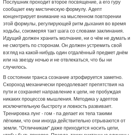
Послушник проходит второе посвящение, а его гуру
сообщает ему мистическую формулу. Адепт
концентрирует внимание на мысленном повторении
этой формулы, регулирующей ритм дыхания во время
ходьбы, соизмеряя такт шага со словами заклинания.
Идущий должен хранить молчание, ни о чём не думать и
не смотреть по сторонам. Он должен устремить свой
взгляд на какой-нибудь один отдалённый предмет днём
или на звезду ночью и не отвлекаться, что бы ни
случилось.
В состоянии транса сознание атрофируется заметно.
Скороход механически преодолевает препятствия на
пути и сохраняет направление к цели, не пробуждая
никаких процессов мышления. Методика у адептов
исключительную быстроту и ловкость развивает.
Тренировка лунг - гом - па делает их тела такими
лёгкими, что они иногда действительно отрываются от
земли. "Отличникам" даже приходится носить цепи,
чтобы быть тяжелее. Правда, таких считанные единицы.