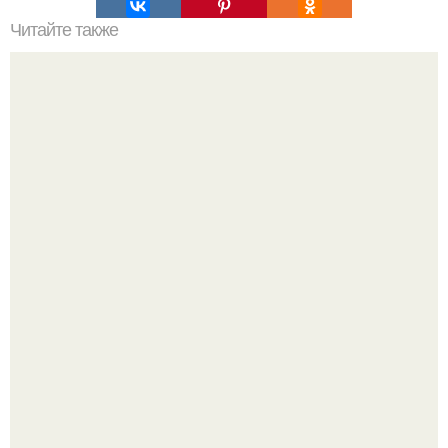
Читайте также
Кикуми Тоторо. Жертва маньяка кикуми тоторо или
номер 72.
Мрачный прогноз о распространении бактериальных