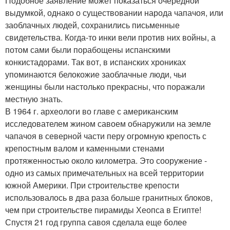
Подобное заявление может показаться очередной
выдумкой, однако о существовании народа чапачоя, или
заоблачных людей, сохранились письменные
свидетельства. Когда-то инки вели против них войны, а
потом сами были порабощены испанскими
конкистадорами. Так вот, в испанских хрониках
упоминаются белокожие заоблачные люди, чьи
женщины были настолько прекрасны, что поражали
местную знать.
В 1964 г. археологи во главе с американским
исследователем жином савоем обнаружили на земле
чапачоя в северной части перу огромную крепость с
крепостным валом и каменными стенами
протяженностью около километра. Это сооружение -
одно из самых примечательных на всей территории
южной Америки. При строительстве крепости
использовалось в два раза больше гранитных блоков,
чем при строительстве пирамиды Хеопса в Египте!
Спустя 21 год группа савоя сделала еще более