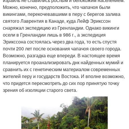
израиль не славились рослым и белокожим населением.
Можно, конечно, предположить, что чапачоя были
викингами, перекочевавшими в перу с берегов залива
святого Лаврентия в Канаде, куда Лейф Эрикссон
снаряжал экспедицию из Гренландии. Однако викинги
осели в Гренландии лишь в 986 г., а экспедиция
Эрикссона состоялась через два года, то есть спустя
почти 200 лет после основания чапачоя своего города.
Возможно, разгадка еще впереди. В настоящее время
планируется проанализировать днк найденных мумий и
сравнить их с генетическим материалом современных
жителей перу и государств Востока. И вполне возможно,
что придется пересмотреть до сих пор принятую точку
зрения об изоляции старого света.