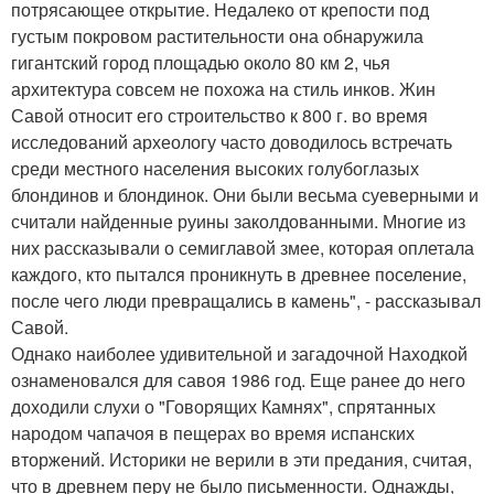
потрясающее открытие. Недалеко от крепости под
густым покровом растительности она обнаружила
гигантский город площадью около 80 км 2, чья
архитектура совсем не похожа на стиль инков. Жин
Савой относит его строительство к 800 г. во время
исследований археологу часто доводилось встречать
среди местного населения высоких голубоглазых
блондинов и блондинок. Они были весьма суеверными и
считали найденные руины заколдованными. Многие из
них рассказывали о семиглавой змее, которая оплетала
каждого, кто пытался проникнуть в древнее поселение,
после чего люди превращались в камень", - рассказывал
Савой.
Однако наиболее удивительной и загадочной Находкой
ознаменовался для савоя 1986 год. Еще ранее до него
доходили слухи о "Говорящих Камнях", спрятанных
народом чапачоя в пещерах во время испанских
вторжений. Историки не верили в эти предания, считая,
что в древнем перу не было письменности. Однажды,