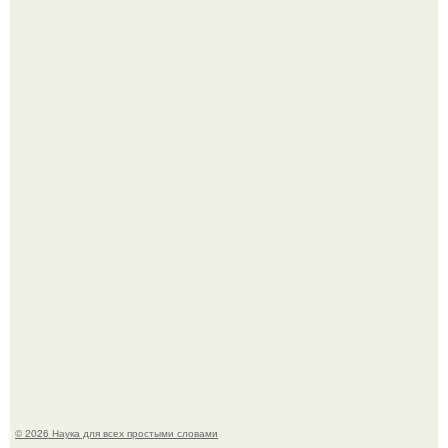
Голливуд умеет не только играть роли, но и болеть по-
настоящему.
В России создали первый плазменный двигатель на
криптоне.
© 2026 Наука для всех простыми словами