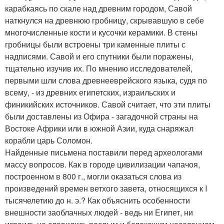
карабкаясь по скале над древним городом, Савой
наткнулся на древнюю гробницу, скрывавшую в себе
многочисленные кости и кусочки керамики. В стены
гробницы были встроены три каменные плиты с
надписями. Савой и его спутники были поражены,
тщательно изучив их. По мнению исследователей,
первыми шли слова древнееврейского языка, судя по
всему, - из древних египетских, израильских и
финикийских источников. Савой считает, что эти плиты
были доставлены из Офира - загадочной страны на
Востоке Африки или в южной Азии, куда снаряжал
корабли царь Соломон.
Найденные письмена поставили перед археологами
массу вопросов. Как в городе цивилизации чапачоя,
построенном в 800 г., могли оказаться слова из
произведений времен ветхого завета, относящихся к I
тысячелетию до н. э.? Как объяснить особенности
внешности заоблачных людей - ведь ни Египет, ни