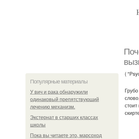
Поч
выз
( "Psy
Популярные материалы
Грубо
У вич и рака обнаружили
слово
одинаковый препятствующий
стоит
лечению механизм.
скирт
Экстернат в старших классах
школы
Пока вы читаете это, марсоход