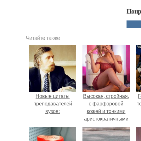
Понр
Читайте также
Новые цитаты
Высокая, стройная,
Г
преподавателей
с фарфоровой
т
вузов:
кожей и тонкими
аристократичными
чертами, эль
выглядит так, будто