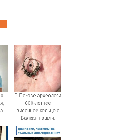
во
В Пскове археологи
я,
800-летнее
на
височное кольцо с
Балкан нашли.