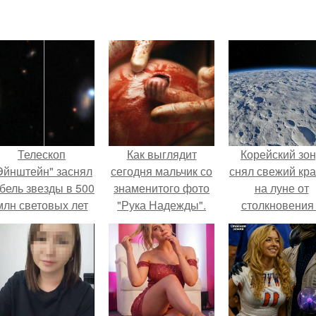
Телескоп
Как выглядит
Корейский зо
Эйнштейн" заснял
сегодня мальчик со
снял свежий кр
бель звезды в 500
знаменитого фото
на луне от
млн световых лет
"Рука Надежды".
столкновения
от земли.
обломком Falcon