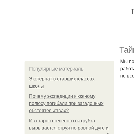
Тай
Мы по
работ
Популярные материалы
не вс
Экстернат в старших классах
школы
Почему экспедиции к южному
полюсу погибали при загадочных
обстоятельствах?
Из старого зелёного патрубка
вырывается струя по ровной дуге и