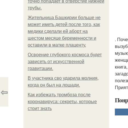
точно попадает в отверстие нижней
трубы.
Жительница Башкирии больше не
может иметь детей после того, как
медики сделали ей аборт на
шестом месяце беременности и
. Поч
оставили в матке плаценту.
вызуб
музык
Освоение глубокого космоса будет
женщи
зависеть от искусственной
книга
гравитации.
загад
В участника сво ударила молния,
полез
когда он был на лошади.
Прият
⇦
Как избежать тромбоза после
Понр
коронавируса: секреты, которые
стоит знать