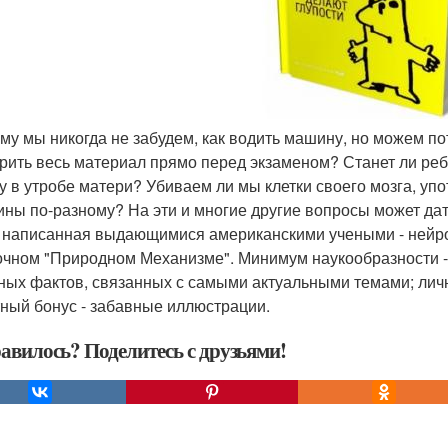
ему мы никогда не забудем, как водить машину, но можем по
рить весь материал прямо перед экзаменом? Станет ли реб
у в утробе матери? Убиваем ли мы клетки своего мозга, у
ны по-разному? На эти и многие другие вопросы может дать
, написанная выдающимися американскими учеными - нейро
очном "Природном Механизме". Минимум наукообразности 
ных фактов, связанных с самыми актуальными темами; личн
ный бонус - забавные иллюстрации.
авилось? Поделитесь с друзьями!