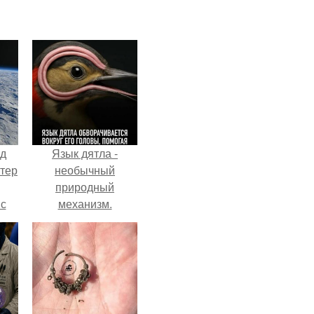
нд
Язык дятла -
атер
необычный
природный
 с
механизм.
 9.