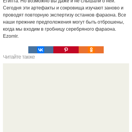
Египта. Но возможно вы даже и не слышали о ней.
Сегодня эти артефакты и сокровища изучают заново и
проводят повторную экспертизу останков фараона. Все
наши прежние предположения могут быть отброшены,
когда мы входим в гробницу серебряного фараона.
Ezomir.
Читайте также
Зверства ЧЕЧЕНЦЕВ. Зверства чеченских боевиков во
время первой чеченской.