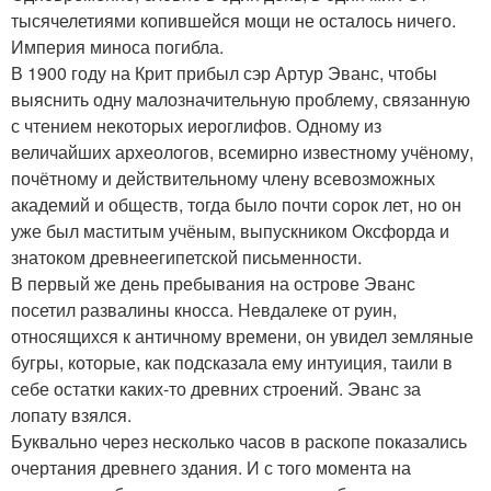
тысячелетиями копившейся мощи не осталось ничего.
Империя миноса погибла.
В 1900 году на Крит прибыл сэр Артур Эванс, чтобы
выяснить одну малозначительную проблему, связанную
с чтением некоторых иероглифов. Одному из
величайших археологов, всемирно известному учёному,
почётному и действительному члену всевозможных
академий и обществ, тогда было почти сорок лет, но он
уже был маститым учёным, выпускником Оксфорда и
знатоком древнеегипетской письменности.
В первый же день пребывания на острове Эванс
посетил развалины кносса. Невдалеке от руин,
относящихся к античному времени, он увидел земляные
бугры, которые, как подсказала ему интуиция, таили в
себе остатки каких-то древних строений. Эванс за
лопату взялся.
Буквально через несколько часов в раскопе показались
очертания древнего здания. И с того момента на