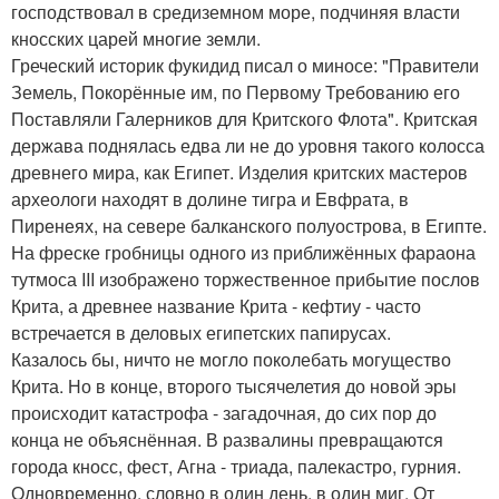
господствовал в средиземном море, подчиняя власти
кносских царей многие земли.
Греческий историк фукидид писал о миносе: "Правители
Земель, Покорённые им, по Первому Требованию его
Поставляли Галерников для Критского Флота". Критская
держава поднялась едва ли не до уровня такого колосса
древнего мира, как Египет. Изделия критских мастеров
археологи находят в долине тигра и Евфрата, в
Пиренеях, на севере балканского полуострова, в Египте.
На фреске гробницы одного из приближённых фараона
тутмоса III изображено торжественное прибытие послов
Крита, а древнее название Крита - кефтиу - часто
встречается в деловых египетских папирусах.
Казалось бы, ничто не могло поколебать могущество
Крита. Но в конце, второго тысячелетия до новой эры
происходит катастрофа - загадочная, до сих пор до
конца не объяснённая. В развалины превращаются
города кносс, фест, Агна - триада, палекастро, гурния.
Одновременно, словно в один день, в один миг. От