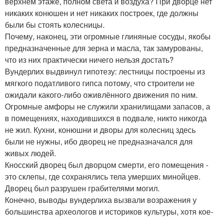
верхнем этаже, полном света и воздуха? При дворце нет
никаких конюшен и нет никаких построек, где должны
были бы стоять колесницы.
Почему, наконец, эти огромные глиняные сосуды, якобы
предназначенные для зерна и масла, так замурованы,
что из них практически ничего нельзя достать?
Вундерлих выдвинул гипотезу: лестницы построены из
мягкого податливого гипса потому, что строители не
ожидали какого-либо оживлённого движения по ним.
Огромные амфоры не служили хранилищами запасов, а
в помещениях, находившихся в подвале, никто никогда
не жил. Кухни, конюшни и дворы для колесниц здесь
были не нужны, ибо дворец не предназначался для
живых людей.
Кносский дворец был дворцом смерти, его помещения -
это склепы, где сохранялись тела умерших минойцев.
Дворец был разрушен грабителями могил.
Конечно, выводы вундерлиха вызвали возражения у
большинства археологов и историков культуры, хотя кое-