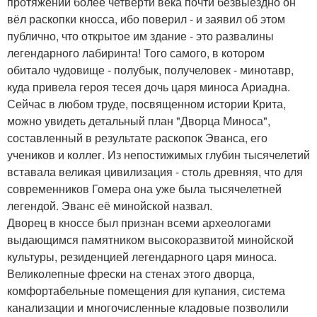
протяжении более четверти века почти безвыездно он
вёл раскопки кносса, ибо поверил - и заявил об этом
публично, что открытое им здание - это развалины
легендарного лабиринта! Того самого, в котором
обитало чудовище - полубык, получеловек - минотавр,
куда привела героя тесея дочь царя миноса Ариадна.
Сейчас в любом труде, посвященном истории Крита,
можно увидеть детальный план "Дворца Миноса",
составленный в результате раскопок Эванса, его
учеников и коллег. Из непостижимых глубин тысячелетий
вставала великая цивилизация - столь древняя, что для
современников Гомера она уже была тысячелетней
легендой. Эванс её минойской назвал.
Дворец в кноссе был признан всеми археологами
выдающимся памятником высокоразвитой минойской
культуры, резиденцией легендарного царя миноса.
Великолепные фрески на стенах этого дворца,
комфортабельные помещения для купания, система
канализации и многочисленные кладовые позволили