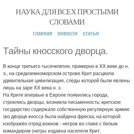
НАУКА ДЛЯ ВСЕХ ПРОСТЫМИ
СЛОВАМИ
главная
новости
статьи
Тайны кносского дворца.
В конце третьего тысячелетия, примерно в XX веке до н.
э., на средиземноморском острове Крит расцвела
удивительная цивилизация, следы которой были явлены
лишь на заре XX века н. э.
На Крите впервые в Европе появились города,
строились дворцы, возникла письменность; критское
государство содержало собственную регулярную армию
(во дворце кносса была найдена фреска, на которой
изображён отряд воинов - негров во главе с белым
командиром (негры издавна населяли Крит.