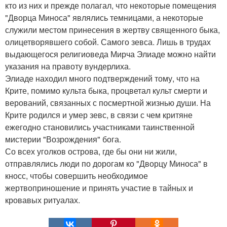
кто из них и прежде полагал, что некоторые помещения
"Дворца Миноса" являлись темницами, а некоторые
служили местом принесения в жертву священного быка,
олицетворявшего собой. Самого зевса. Лишь в трудах
выдающегося религиоведа Мирча Элиаде можно найти
указания на правоту вундерлиха.
Элиаде находил много подтверждений тому, что на
Крите, помимо культа быка, процветал культ смерти и
верований, связанных с посмертной жизнью души. На
Крите родился и умер зевс, в связи с чем критяне
ежегодно становились участниками таинственной
мистерии "Возрождения" бога.
Со всех уголков острова, где бы они ни жили,
отправлялись люди по дорогам ко "Дворцу Миноса" в
кносс, чтобы совершить необходимое
жертвоприношение и принять участие в тайных и
кровавых ритуалах.