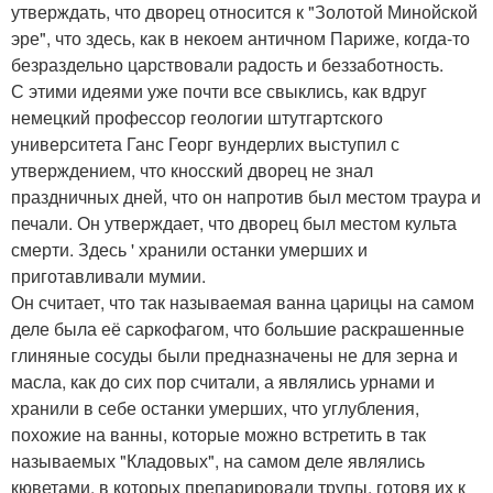
утверждать, что дворец относится к "Золотой Минойской
эре", что здесь, как в некоем античном Париже, когда-то
безраздельно царствовали радость и беззаботность.
С этими идеями уже почти все свыклись, как вдруг
немецкий профессор геологии штутгартского
университета Ганс Георг вундерлих выступил с
утверждением, что кносский дворец не знал
праздничных дней, что он напротив был местом траура и
печали. Он утверждает, что дворец был местом культа
смерти. Здесь ' хранили останки умерших и
приготавливали мумии.
Он считает, что так называемая ванна царицы на самом
деле была её саркофагом, что большие раскрашенные
глиняные сосуды были предназначены не для зерна и
масла, как до сих пор считали, а являлись урнами и
хранили в себе останки умерших, что углубления,
похожие на ванны, которые можно встретить в так
называемых "Кладовых", на самом деле являлись
кюветами, в которых препарировали трупы, готовя их к