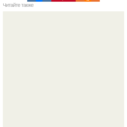
Читайте также
Мифические птицы. В мифологии разных стран большое
место занимают образы птиц.
Опоссум - единственный сумчатый обитатель северной
америки.