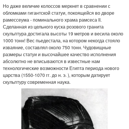
Но даже величие колоссов меркнет в сравнении с
обломками гигантской статуи, покоящейся во дворе
рамессеума - поминального храма рамсеса II.
Сделанная из цельного куска розового гранита
скульптура достигала высоты 19 метров и весила около
1000 тонн! Вес пьедестала, на котором некогда стояло
изваяние, составлял около 750 тонн. Чудовищные
размеры статуи и высочайшее качество исполнения
абсолютно не вписываются в известные нам
технологические возможности Египта периода нового
царства (1550-1070 гг. до н. э. ), которым датирует
скульптуру современная наука.