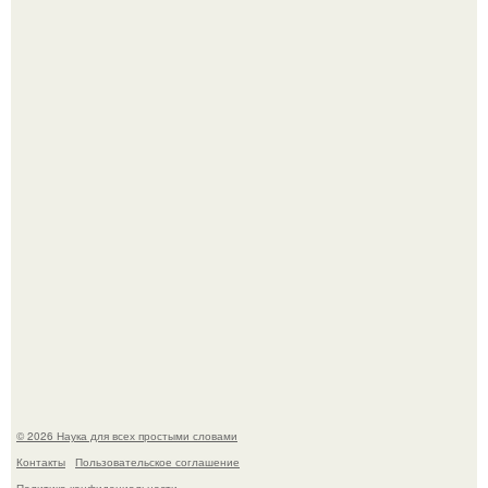
В Пскове археологи 800-летнее височное кольцо с
Балкан нашли.
Физики существование глюбола - новой формы материи
подтвердили.
© 2026 Наука для всех простыми словами
Контакты
Пользовательское соглашение