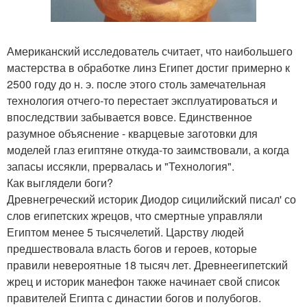
Американский исследователь считает, что наибольшего
мастерства в обработке линз Египет достиг примерно к
2500 году до н. э. после этого столь замечательная
технология отчего-то перестает эксплуатироваться и
впоследствии забывается вовсе. Единственное
разумное объяснение - кварцевые заготовки для
моделей глаз египтяне откуда-то заимствовали, а когда
запасы иссякли, прервалась и "Технология".
Как выглядели боги?
Древнегреческий историк Диодор сицилийский писал' со
слов египетских жрецов, что смертные управляли
Египтом менее 5 тысячелетий. Царству людей
предшествовала власть богов и героев, которые
правили невероятные 18 тысяч лет. Древнеегипетский
жрец и историк манефон также начинает свой список
правителей Египта с династии богов и полубогов.