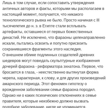
Лишь в том случае, если сопоставить утверждения
античных авторов и факты, которыми мы располагаем в
настоящий момент, получается, что никакого
технологического рывка не было. Просто начиная с III
тысячелетия до н. э. в Египте стали всплывать
артефакты, оставшиеся от первых божественных
династий. Не исключено, что фараоны целенаправленно
искали, пытались освоить и попутно присвоить
сохранившиеся фрагменты этого наследия.
О внешнем облике подлинных создателей древних
шедевров могут поведать скульптурные изображения
дочерей фараона - реформатора эхнатона. Первое, что
бросается в глаза, - неестественно вытянутая форма
черепа, характерная, к слову, и для других произведений
амарнского периода. Этот феномен гипотезу о
врожденном заболевании семьи фараона породил.
Однако ни о каких психических отклонениях в семье
правителя, которые неизбежно должно вызвать
подобное заболевание, нигде не упоминается.