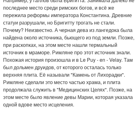
Например, у галлов была Бригитта. Занимала далеко не
последнее место среди римских богов, и всё же
пережила реформы императора Константина. Древние
статуи разрушали, но Бригитту трогать не стали.
Почему? Неизвестно. А черная дева из лангедока была
найдена около источника, бьющего из под земли. Позже,
при раскопках, на этом месте нашли термальный
источник в мраморе. Римляне про этот источник знали.
Похожая история произошла и в Le Puy - en - Velay. Там
был дольмен друидов, от которого осталась только
верхняя плита. Её называли "Камень от Лихорадки".
Римляне сделали это место частью храма, и плита
продолжала служить в "Медицинских Целях". Позже, на
этом месте было явление девы Марии, которая указала
одной вдове место исцеления.