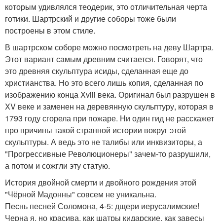
которым удивлялся теодерик, это отличительная черта
готики. Шартрский и другие соборы тоже были
построены в этом стиле.
В шартрском соборе можно посмотреть на деву Шартра.
Этот вариант самым древним считается. Говорят, что
это древняя скульптура исиды, сделанная еще до
христианства. Но это всего лишь копия, сделанная по
изображению конца Xviii века. Оригинал был разрушен в
XV веке и заменен на деревянную скульптуру, которая в
1793 году сгорела при пожаре. Ни один гид не расскажет
про причины такой странной истории вокруг этой
скульптуры. А ведь это не талибы или инквизиторы, а
"Прогрессивные Революционеры" зачем-то разрушили,
а потом и сожгли эту статую.
История двойной смерти и двойного рождения этой
"Чёрной Мадонны" совсем не уникальна.
Песнь песней Соломона, 4-5: дщери иерусалимские!
Черна я, но красива, как шатры кидарские, как завесы