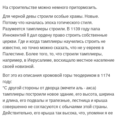
На строительстве можно немного притормозить.
Для черной девы строили особые храмы. Новые.
Потому что началась эпоха готического стиля.
Разумеется тамплиеры строили. В 1139 году папа
Иннокентий II дал ордену право строить собственные
церкви. Где и когда тамплиеры научились строить не
известно, но точно можно сказать, что не у евреев в
Палестине. Более того, то, что строили тамплиеры,
например, в Иерусалиме, восхищало местное население
своей новизной.
Вот это из описания хромовой горы теодериком в 1174
году:
"С другой стороны от дворца (мечети аль - акса)
тамплиеры построили новое здание, его высота, ширина
и длина, его подвалы и трапезные, лестница и крыша
совершенно не согласуются с обычаями этой страны.
Действительно, его крыша так высока, что, упомяни я ее