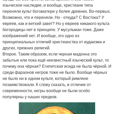
языческое наследие, и вообще, христиане типа
переняли культ богоматери у более древних. Во-первых.
Возможно, что и переняли. Но - откуда? С Востока? У
евреев, как и ветхий завет? Но у евреев никакого культа
богородицы нет в принципе. У мусульман тоже. Даже
изображений нет. И вообще, это одно из
принципиальных отличий христианства от иудаизма и
других, прежних религий.
Второе. Таким образом, если черная мадонна это
забытые или пока ещё неизвестный языческий культ, то
почему она чёрная? Египетская исида не была чёрной. И
среди фараонов негров тоже не было. Вообще чёрных
не было ни в одном культе, который римляне
позаимствовали. К слову сказать, в отличие от
современности, негры вообще не были особо
популярны у наших предков.