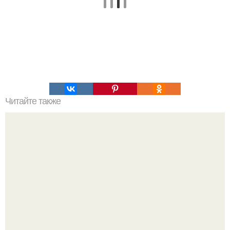
Читайте также
Самый диетический чизкейк.