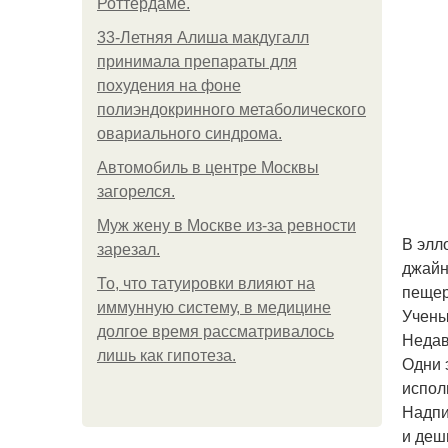
Роттердаме.
33-Летняя Алиша макдугалл
принимала препараты для
похудения на фоне
полиэндокринного метаболического
овариального синдрома.
Автомобиль в центре Москвы
загорелся.
Mуж жену в Москве из-за ревности
В элл
зарезал.
джайн
То, что татуировки влияют на
пещер
иммунную систему, в медицине
Учены
долгое время рассматривалось
Недав
лишь как гипотеза.
Одни 
испол
Надпи
и деш