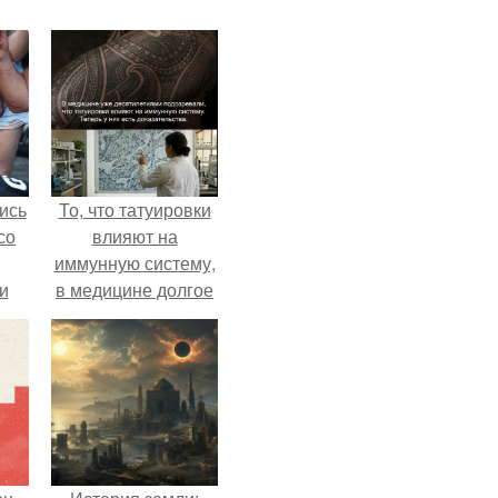
ись
То, что татуировки
со
влияют на
иммунную систему,
и
в медицине долгое
всё
время
рассматривалось
о
лишь как гипотеза.
ган