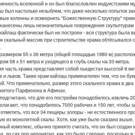
нечность вселенной и он был благословлен индуистскими му
ш был настолько незыблем, что даже несколько попыток за
вые колонны и осквернить "Божественную Структуру" прив
нанесены лишь незначительные повреждения скульптурам 
кайлаш фактически был не построен - вся структура была вы
м скальный массив при строительстве храма обтёсывался с
.
размером 55 х 36 метра (общей площадью 1980 м) располож
ром 58 х 51 метра и уходящего в глубь скалы на 33 метра.
я часть храма представляет собой пьедестал высотой 8 мет
в и львов. Также храм кайлаш примечателен тем, что он бу
ой. Что примечательно, размер этого скального храма в два
нитого Парфенона в Афинах.
подсчитано, что для его постройки понадобилось извлечь 2
олагают, что понадобилось 7000 рабочих и 150 лет, чтобы з
 отметить, что все 34 пещеры эллоры - не естественного 
ую из монолитной скалы. Хотя, как уже было сказано выше, н
ный комплекс, обычно принято считать, что он был создан
а, до сих пор непонятно, как это было сделано, поскольку в