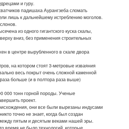
дрецами и гуру.
хватчиков падишаха Аурангзеба сломать
ели лишь к дальнейшему истреблению моголов.
слонов.
сечена из одного гигантского куска скалы,
верху вниз, без применения строительных
ен в центре вырубленного в скале двора
ров, на котором стоят 3-метровые изваяния
квально весь покрыт очень сложной каменной
 раза больше (и в полтора раза выше)
00 000 тонн горной породы. Ученые
авершить проект.
происхождения, они все были вырезаны индусами
икто точно не знает, когда был создан
 между пятым и десятым веками нашей эры.
 то время не было технологий, которые