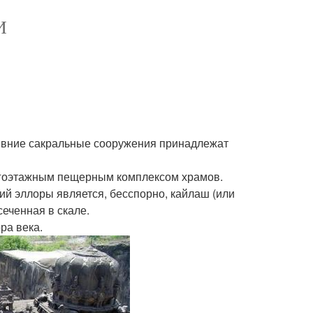
И
 древние сакральные сооружения принадлежат
огоэтажным пещерным комплексом храмов.
й эллоры является, бесспорно, кайлаш (или
сеченная в скале.
ра века.