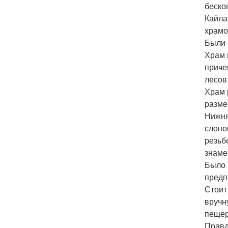
беско
Кайла
храмо
Были 
Храм 
приче
лесов
Храм 
разме
Нижня
слоно
резьб
знаме
Было 
предп
Стоит
вручн
пещер
Правд