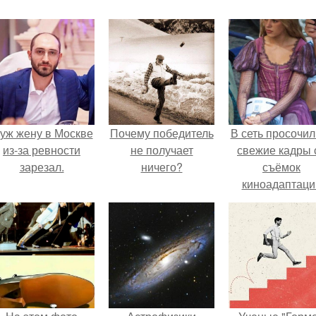
уж жену в Москве
Почему победитель
В сеть просочил
из-за ревности
не получает
свежие кадры 
зарезал.
ничего?
съёмок
киноадаптаци
"Рапунцель", и 
внимание
моментальн
оказалось
приковано к Ти
крофт.