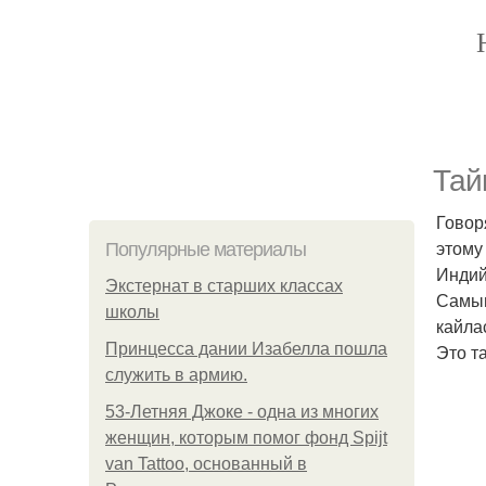
Тай
Говор
этому
Популярные материалы
Индий
Экстернат в старших классах
Самым
школы
кайла
Принцесса дании Изабелла пошла
Это т
служить в армию.
53-Летняя Джоке - одна из многих
женщин, которым помог фонд Spijt
van Tattoo, основанный в