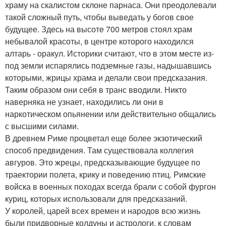
храму на скалистом склоне парнаса. Они преодолевали
такой сложный путь, чтобы выведать у богов свое
будущее. Здесь на высоте 700 метров стоял храм
небывалой красоты, в центре которого находился
алтарь - оракул. Историки считают, что в этом месте из-
под земли испарялись подземные газы, надышавшись
которыми, жрицы храма и делали свои предсказания.
Таким образом они себя в транс вводили. Никто
наверняка не узнает, находились ли они в
наркотическом опьянении или действительно общались
с высшими силами.
В древнем Риме процветал еще более экзотический
способ предвидения. Там существовала коллегия
авгуров. Это жрецы, предсказывающие будущее по
траектории полета, крику и поведению птиц. Римские
войска в военных походах всегда брали с собой фургон
куриц, которых использовали для предсказаний.
У королей, царей всех времен и народов всю жизнь
были придворные колдуны и астрологи, к словам