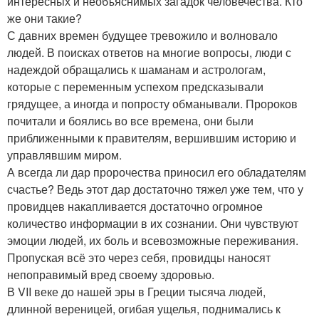
интересных и необъяснимых загадок человечества. Кто
же они такие?
С давних времен будущее тревожило и волновало
людей. В поисках ответов на многие вопросы, люди с
надеждой обращались к шаманам и астрологам,
которые с переменным успехом предсказывали
грядущее, а иногда и попросту обманывали. Пророков
почитали и боялись во все времена, они были
приближенными к правителям, вершившим историю и
управлявшим миром.
А всегда ли дар пророчества приносил его обладателям
счастье? Ведь этот дар достаточно тяжел уже тем, что у
провидцев накапливается достаточно огромное
количество информации в их сознании. Они чувствуют
эмоции людей, их боль и всевозможные переживания.
Пропуская всё это через себя, провидцы наносят
непоправимый вред своему здоровью.
В VII веке до нашей эры в Греции тысяча людей,
длинной вереницей, огибая ущелья, поднимались к