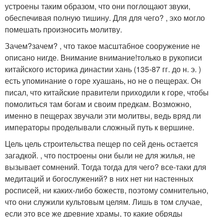
устроены таким образом, что они поглощают звуки,
обеспечивая полную тишину. Для для чего? , эхо могло
помешать произносить молитву.
Зачем?зачем? , что такое масштабное сооружение не
описано нигде. Внимание внимание!только в рукописи
китайского историка династии хань (135-87 гг. до н. э. )
есть упоминание о горе хуашань, но не о пещерах. Он
писал, что китайские правители приходили к горе, чтобы
помолиться там богам и своим предкам. Возможно,
именно в пещерах звучали эти молитвы, ведь вряд ли
императоры проделывали сложный путь к вершине.
Цель цель строительства пещер по сей день остается
загадкой. , что построены они были не для жилья, не
вызывает сомнений. Тогда тогда для чего? все-таки для
медитаций и богослужений? в них нет ни настенных
росписей, ни каких-либо божеств, поэтому сомнительно,
что они служили культовым целям. Лишь в том случае,
если это все же древние храмы, то какие обряды