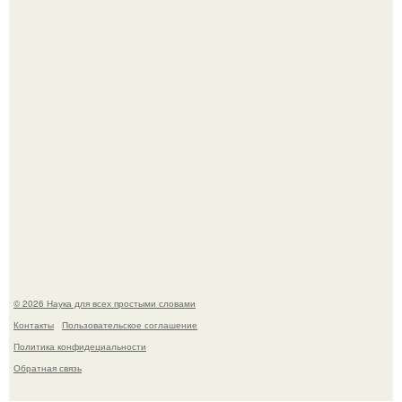
В России создали первый плазменный двигатель на
криптоне.
Физики существование глюбола - новой формы материи
подтвердили.
© 2026 Наука для всех простыми словами
Контакты
Пользовательское соглашение
Политика конфидециальности
Обратная связь