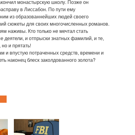
закончил монастырскую школу. Позже он
асправу в Лиссабон. По пути ему
дним из образованнейших людей своего
вший сюжеты для своих многочисленных романов.
ям наживы. Кто только не мечтал стать
 деятели, и отпрыски знатных фамилий, и те,
 но и прятать!
ам и впустую потраченных средств, времени и
еть наконец блеск заколдованного золота?