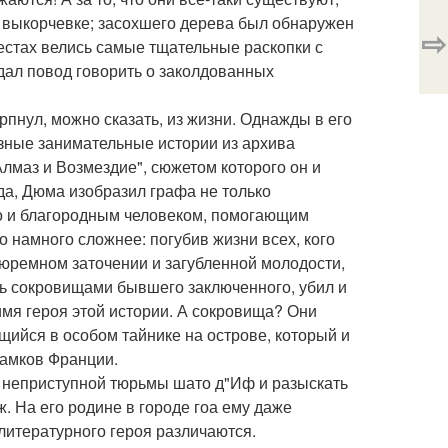
 выкорчевке; засохшего дерева был обнаружен
⇨
местах велись самые тщательные раскопки с
дал повод говорить о заколдованных
пнул, можно сказать, из жизни. Однажды в его
азные занимательные истории из архива
лмаз и Возмездие", сюжетом которого он и
да, Дюма изобразил графа не только
о и благородным человеком, помогающим
 намного сложнее: погубив жизни всех, кого
юремном заточении и загубленной молодости,
ть сокровищами бывшего заключенного, убил и
имя героя этой истории. А сокровища? Они
ящийся в особом тайнике на острове, который и
замков Франции.
з неприступной тюрьмы шато д"Иф и разыскать
. На его родине в городе гоа ему даже
литературного героя различаются.