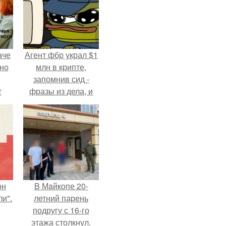
аче
Агент фбр украл $1
нно
млн в крипте,
запомнив сид -
т
фразы из дела, и
.
советовался с
Chatgpt, как их
потратить.
он
B Мaйкопе 20-
и".
летний парень
подругу с 16-го
этажа столкнул.