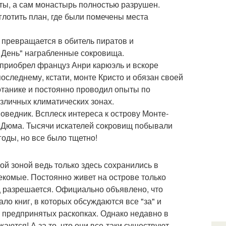
ты, а сам монастырь полностью разрушен.
глотить план, где были помечены места
 превращается в обитель пиратов и
 День" награбленные сокровища.
 приобрел француз Анри карюэль и вскоре
оследнему, кстати, монте Кристо и обязан своей
отанике и постоянно проводил опыты по
зличных климатических зонах.
ведник. Всплеск интереса к острову Монте-
а Дюма. Тысячи искателей сокровищ побывали
годы, но все было тщетно!
й зоной ведь только здесь сохранились в
екомые. Постоянно живет на острове только
ц разрешается. Официально объявлено, что
ло книг, в которых обсуждаются все "за" и
о предпринятых раскопках. Однако недавно в
аются! А за то, что они все-таки существуют,