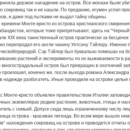
риняла дерзкое нападение на остров. Все монахи были уби
о сокровищ так и не нашли. По преданию, игумен успел про
ков, и даже под пытками не выдал тайну общины.
о времени Монте-кристо из острова христианского смирения
абандистов, которые тоже припрятывают, здесь на "Черный
але XIX века таинственный остров практически за бесценок
но перепродал его англи чанину Уотсону Тэйлору. Именно п
ическойприродой. Сэр Тэйлор был буквально помешан на б
иванию растений и эксперименты по их выживаемости в ра
 многострадальный остров был превращен в охотничий запо
о произошел, конечно же, после выхода романа Александр
 в надежде разбогатеть. Иные проводили на острове целые 
с Монте-кристо объявлен правительством Италии заповедно
чных экземплярах редкие растения, животные, птицы и нас
итель с семьей. Допуск сюда лишь ограниченному числу ли
вища острова - красивая легенда. Во всем мире вышло нема
ив" нахождения сокровищ на острове и приводятся отчеты 
у просочились сведения о том, что поиски сокровищ продолж