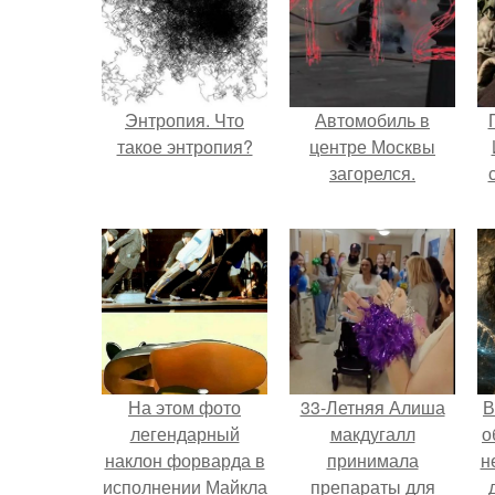
Энтропия. Что
Автомобиль в
такое энтропия?
центре Москвы
загорелся.
На этом фото
33-Летняя Алиша
В
легендарный
макдугалл
о
наклон форварда в
принимала
н
исполнении Майкла
препараты для