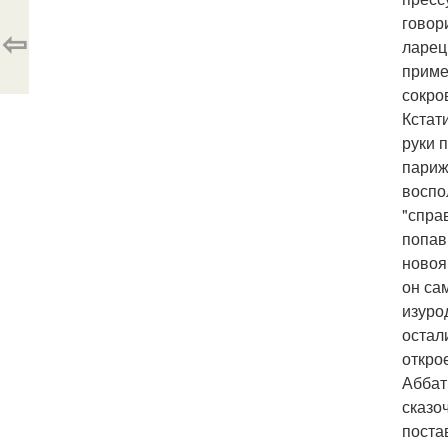
говор
⇦
ларец
приме
сокро
Кстат
руки 
париж
воспо
"спра
попав
новоя
он са
изуро
остал
откро
Аббат
сказо
поста