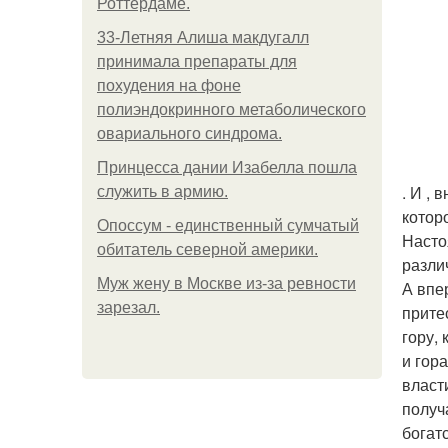
Роттердаме.
33-Летняя Алиша макдугалл
принимала препараты для
похудения на фоне
полиэндокринного метаболического
овариального синдрома.
Принцесса дании Изабелла пошла
. И ,
служить в армию.
котор
Опоссум - единственный сумчатый
Насто
обитатель северной америки.
разли
Mуж жену в Москве из-за ревности
А впе
зарезал.
прите
гору,
и гор
власт
получ
богат