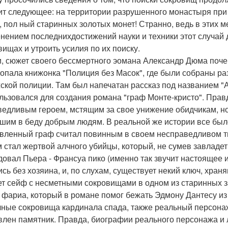
ит следующее: на территории разрушенного монастыря при
, пол ный старинных золотых монет! Странно, ведь в этих 
нением последнихдостижений науки и техники этот случай 
вищах и утроить усилия по их поиску.
и, сюжет своего бессмертного эомана Александр Дюма почер
попала книжонка "Полиция без Масок", где были собраны р
ской полиции. Там был напечатан рассказ под названием "А
льзовался для создания романа "граф Монте-кристо". Прав
ведливым героем, мстящим за свое унижение обидчикам, н
шим в беду добрым людям. В реальной же истории все было
вленный граф считал повинным в своем несправедливом т
м стал жертвой алчного убийцы, который, не сумев завладе
довал Пьера - Франсуа пико (именно так звучит настоящее 
ись без хозяина, и, по слухам, существует некий ключ, хран
ет сейф с несметными сокровищами в одном из старинных 
 фариа, который в романе помог бежать Эдмону Дантесу и
чные сокровища кардинала спада, также реальный персонаж
влен памятник. Правда, биографии реального персонажа и 