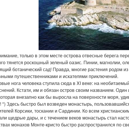
 внимание, только в этом месте острова отвесные берега пе
ого тянется роскошный зеленый оазис. Пинии, магнолии, оле
ящий ботанический сад! Правда, многие растения родом из д
чными путешественниками и искателями приключений.
рвые нога человека ступила сюда в XI веке: на необитаемы
снений. Кстати, им и обязан остров своим названием. Один
 которая внезапно как бы выросла на поверхности моря, удив
а! ") Здесь быстро был возведен монастырь, пользовавший
ителей Корсики, тоскании и Сардинии. Ко всем христианс
али щедрые дары, и с течением веков монастырь стал нас
ствах монахов Монте-кристо быстро распространился по све