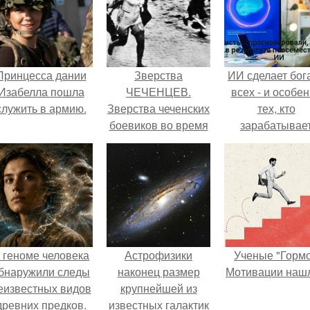
Принцесса дании
Зверства
ИИ сделает бог
Изабелла пошла
ЧЕЧЕНЦЕВ.
всех - и особе
служить в армию.
Зверства чеченских
тех, кто
боевиков во время
зарабатывае
первой чеченской.
меньше всего
 геноме человека
Астрофизики
Ученые "Горм
бнаружили следы
наконец размер
Мотивации нашл
еизвестных видов
крупнейшей из
древних предков.
известных галактик