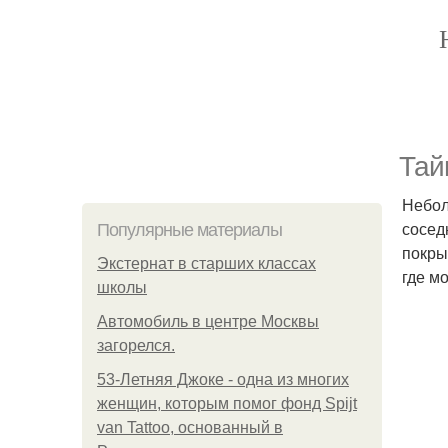
Тай
Небол
сосед
Популярные материалы
покры
Экстернат в старших классах
где м
школы
Автомобиль в центре Москвы
загорелся.
53-Летняя Джоке - одна из многих
женщин, которым помог фонд Spijt
van Tattoo, основанный в