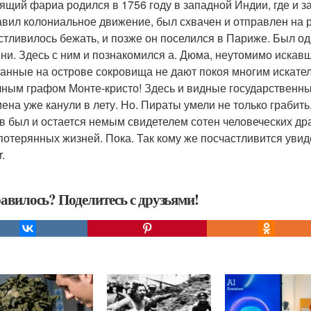
ящий фариа родился в 1756 году в западной Индии, где и 
авил колониальное движение, был схвачен и отправлен на р
стливилось бежать, и позже он поселился в Париже. Был о
ни. Здесь с ним и познакомился а. Дюма, неутомимо иска
анные на острове сокровища не дают покоя многим искател
чным графом Монте-кристо! Здесь и видные государственные
ена уже канули в лету. Но. Пираты умели не только грабить,
в был и остается немым свидетелем сотен человеческих др
потерянных жизней. Пока. Так кому же посчастливится увид
.
авилось? Поделитесь с друзьями!