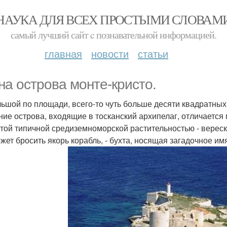
НАУКА ДЛЯ ВСЕХ ПРОСТЫМИ СЛОВАМ
самый лучший сайт c познавательной информацией.
главная
новости
статьи
на острова монте-кристо.
ьшой по площади, всего-то чуть больше десяти квадратных 
ние острова, входящие в тосканский архипелаг, отличается 
той типичной средиземноморской растительностью - вереск
ожет бросить якорь корабль, - бухта, носящая загадочное им