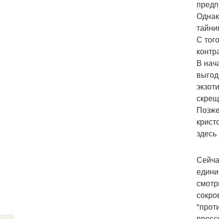
предп
Однак
тайни
С тог
контр
В нач
выгод
экзот
скрещ
Позже
крист
здесь
Сейча
едини
смотр
сокро
"прот
пресс