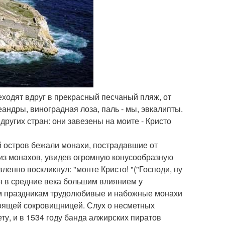
реходят вдруг в прекрасный песчаный пляж, от
андры, виноградная лоза, паль - мы, эвкалипты.
ругих стран: они завезены на моите - Кристо
й остров бежали монахи, пострадавшие от
 из монахов, увидев огромную конусообразную
ленно воскликнул: "монте Кристо! "("Господи, ну
ся в средние века большим влиянием у
ким праздникам трудолюбивые и набожные монахи
тоящей сокровищницей. Слух о несметных
ту, и в 1534 году банда алжирских пиратов