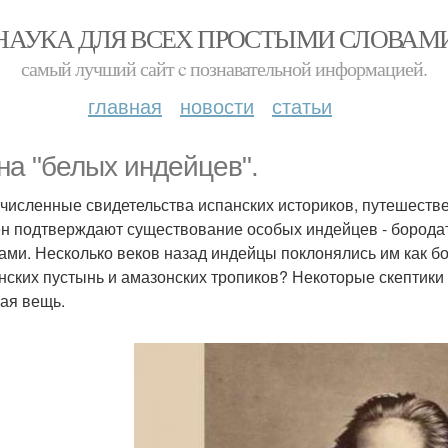
НАУКА ДЛЯ ВСЕХ ПРОСТЫМИ СЛОВАМ
самый лучший сайт c познавательной информацией.
главная
новости
статьи
на "белых индейцев".
численные свидетельства испанских историков, путешеств
н подтверждают существование особых индейцев - бородат
ами. Несколько веков назад индейцы поклонялись им как бог
нских пустынь и амазонских тропиков? Некоторые скептики
ая вещь.