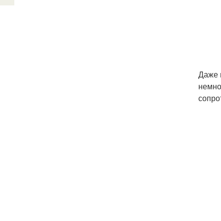
Даже 
немно
сопро