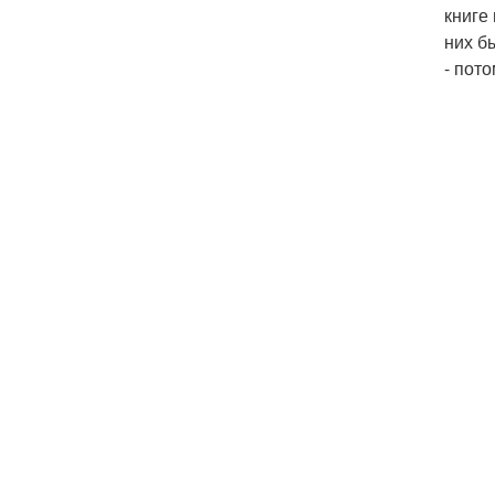
книге
них б
- пот