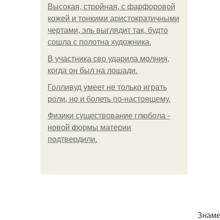
Высокая, стройная, с фарфоровой
кожей и тонкими аристократичными
чертами, эль выглядит так, будто
сошла с полотна художника.
В участника сво ударила молния,
когда он был на лошади.
Голливуд умеет не только играть
роли, но и болеть по-настоящему.
Физики существование глюбола -
новой формы материи
подтвердили.
Знаме