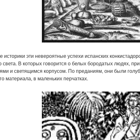
е историки эти невероятные успехи испанских конкистадо
о света. В которых говорится о белых бородатых людях, п
ями и светящимся корпусом. По преданиям, они были голубо
го материала, в маленьких перчатках.