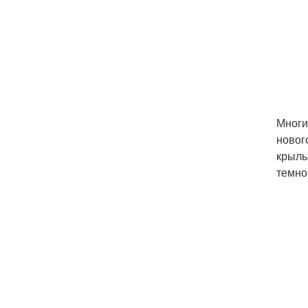
Многи
новог
крыль
темно