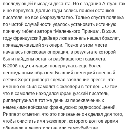
последующей высадки десанта. Но с задания Антуан так
и не вернулся. Долгие годы велись поиски останков
писателя, но все безрезультатно. Только спустя полвека
по чистой случайности удалось установить истинную
причину гибели автора "Маленького Принца". В 2000
году французский дайвер люк варнель нашел браслет,
принадлежавший экзюпери. Позже в этом месте
началась поисковая операция, в результате которой
были найдены останки разбившегося самолета.
В 2008 году ситуация повернулась еще более
неожиданным образом. Бывший немецкий военный
летчик Хорст рипперт сделал заявление прессе, что
именно он сбил самолет с экзюпери в тот день. О том,
что в самолете находился французский писатель,
рипперт узнал в тот же день из перехваченных
немецкими войсками французских радиосообщений.
Рипперт отметил, что это признание он сделал для того,
чтобы очистить имя экзюпери, которого долгое время
обвиняли в дезертирстве или самоубийстве.