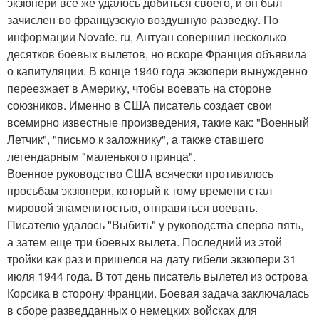
экзюпери все же удалось добиться своего, и он был
зачислен во французскую воздушную разведку. По
информации Novate. ru, Антуан совершил несколько
десятков боевых вылетов, но вскоре Франция объявила
о капитуляции. В конце 1940 года экзюпери вынужденно
переезжает в Америку, чтобы воевать на стороне
союзников. Именно в США писатель создает свои
всемирно известные произведения, такие как: "Военный
Летчик", "письмо к заложнику", а также ставшего
легендарным "маленького принца".
Военное руководство США всячески противилось
просьбам экзюпери, который к тому времени стал
мировой знаменитостью, отправиться воевать.
Писателю удалось "Выбить" у руководства сперва пять,
а затем еще три боевых вылета. Последний из этой
тройки как раз и пришелся на дату гибели экзюпери 31
июля 1944 года. В тот день писатель вылетел из острова
Корсика в сторону Франции. Боевая задача заключалась
в сборе разведданных о немецких войсках для