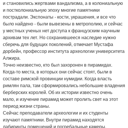
и становились жертвами вандализма, а в колониальную
и постколониальную эпоху многие памятники
пострадали. Экспонаты - кости, украшения, и все что
было найдено - были вывезены в метрополию, и сейчас
у местных ученых нет доступа к французским научным
архивам тех лет. Но сохранившееся наследие нужно
сберечь для будущих поколений, отмечает Мустафа
дорбейн, профессор института археологии университета
Алжира.
Точно неизвестно, кто был захоронен в пирамидах.
Когда-то места, в которых они сейчас стоят, были в
составе римской провинции нумидии. Когда власть
римлян пала, там сформировались небольшие владения
берберских королей. Об их истории известно очень
мало, и изучение пирамид может пролить свет на этот
период жизни страны.
Сейчас преподаватели археологии и их студенты
изучают памятники. Внутри пирамид находятся
лабиринты помещений и погребальные камеры.