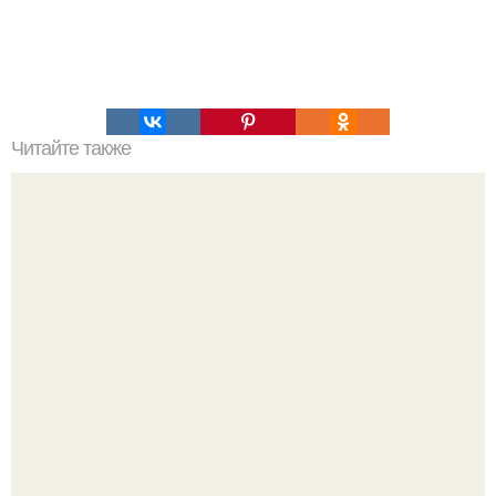
Читайте также
Это невероятное фото было сделано в чернобыле 24
апреля 1997 года.