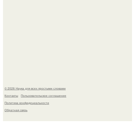
Mуж жену в Москве из-за ревности зарезал.
Мистические тайны кельнского собора.
© 2026 Наука для всех простыми словами
Контакты
Пользовательское соглашение
Политика конфидециальности
Обратная связь