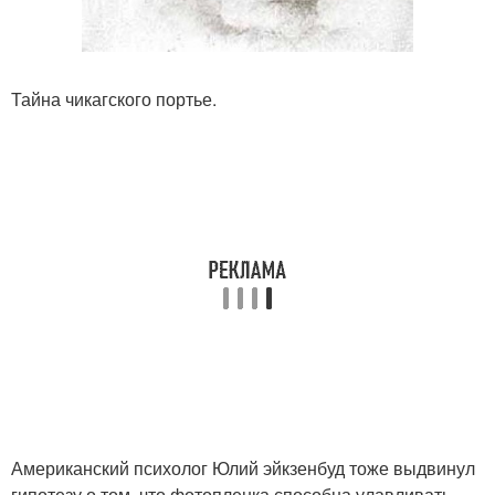
Тайна чикагского портье.
Американский психолог Юлий эйкзенбуд тоже выдвинул
гипотезу о том, что фотопленка способна улавливать